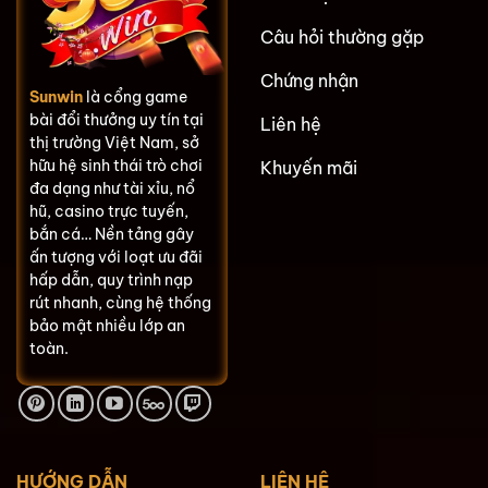
Câu hỏi thường gặp
Chứng nhận
Sunwin
là cổng game
bài đổi thưởng uy tín tại
Liên hệ
thị trường Việt Nam, sở
hữu hệ sinh thái trò chơi
Khuyến mãi
đa dạng như tài xỉu, nổ
hũ, casino trực tuyến,
bắn cá… Nền tảng gây
ấn tượng với loạt ưu đãi
hấp dẫn, quy trình nạp
rút nhanh, cùng hệ thống
bảo mật nhiều lớp an
toàn.
HƯỚNG DẪN
LIÊN HỆ