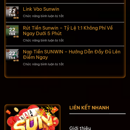
Đăng
Truy
Ký
Link Vào Sunwin
Cập
22
SUNWIN –
Và Xử
Th4
Chức năng bình luận bị tắt
ở
Hướng
Lý
Link
Dẫn
Lỗi
Vào
Rút Tiền Sunwin – Tỷ Lệ 1:1 Không Phí Về
3
22
Sunwin
Bước
Ngay Dưới 5 Phút
Th4
Cực
Chức năng bình luận bị tắt
ở
Nhanh
Rút
Có
Tiền
Nạp Tiền SUNWIN – Hướng Dẫn Đầy Đủ Lên
Tài
22
Sunwin
Điểm Ngay
Khoản
Th4
–
Chức năng bình luận bị tắt
ở
Tỷ
Nạp
Lệ
Tiền
1:1
SUNWIN –
Không
Hướng
Phí
Dẫn
Về
Đầy
Ngay
Đủ
Dưới
Lên
5
LIÊN KẾT NHANH
Điểm
Phút
Ngay
Giới thiệu