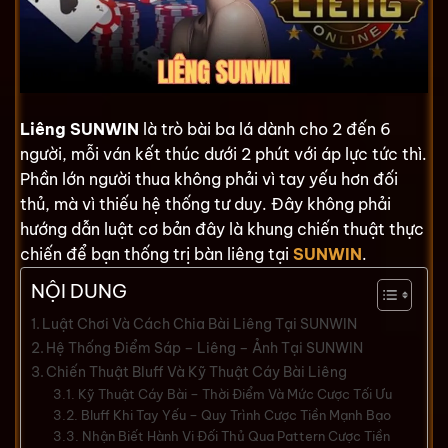
Liêng SUNWIN
là trò bài ba lá dành cho 2 đến 6
người, mỗi ván kết thúc dưới 2 phút với áp lực tức thì.
Phần lớn người thua không phải vì tay yếu hơn đối
thủ, mà vì thiếu hệ thống tư duy. Đây không phải
hướng dẫn luật cơ bản đây là khung chiến thuật thực
chiến để bạn thống trị bàn liêng tại
SUNWIN
.
NỘI DUNG
Luật Chơi Và Cách Chia Bài Liêng Tại SUNWIN
Hệ Thống Điểm Sáp – Liêng – Ảnh Tại SUNWIN
Chiến Thuật Bluff Và Kỹ Thuật Cáy Bài Liêng
Kỹ Thuật Cáy Bài – Thời Điểm Và Mức Cược Tối Ưu
Bluff Khi Tay Yếu – Quy Trình Cược Tiền Mạnh Bạo
Nhận Biết Hành Vi Đối Thủ Qua Pattern Cược Tiền