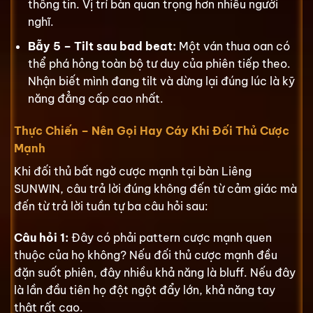
thông tin. Vị trí bàn quan trọng hơn nhiều người
nghĩ.
Bẫy 5 – Tilt sau bad beat:
Một ván thua oan có
thể phá hỏng toàn bộ tư duy của phiên tiếp theo.
Nhận biết mình đang tilt và dừng lại đúng lúc là kỹ
năng đẳng cấp cao nhất.
Thực Chiến – Nên Gọi Hay Cáy Khi Đối Thủ Cược
Mạnh
Khi đối thủ bất ngờ cược mạnh tại bàn Liêng
SUNWIN, câu trả lời đúng không đến từ cảm giác mà
đến từ trả lời tuần tự ba câu hỏi sau:
Câu hỏi 1:
Đây có phải pattern cược mạnh quen
thuộc của họ không? Nếu đối thủ cược mạnh đều
đặn suốt phiên, đây nhiều khả năng là bluff. Nếu đây
là lần đầu tiên họ đột ngột đẩy lớn, khả năng tay
thật rất cao.