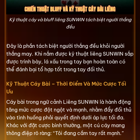
Kỹ thuật cáy và bluff liêng SUNWIN tách biệt người thắng
đều
Đây là phần tách biệt người thắng đều khỏi người
thắng may. Khi nắm được kỹ thuật liêng SUNWIN sắp
được trình bày, lá xấu trong tay bạn hoàn toàn có
thể đánh bại tổ hợp tốt trong tay đối thủ.
Kỹ Thuật Cáy Bài – Thời Điểm Và Mức Cược Tối
Ưu
Cáy bài trong ngữ cảnh Liêng SUNWIN là hành động
tăng mức cược đột ngột và mạnh, nhằm đẩy đối thủ
vào tình huống phải quyết định dưới áp lực tối đa.
Khác với đặt cược bình thường, một cú cáy mang
thông điệp rõ ràng: “Tôi đang cầm tay rất mạnh.”