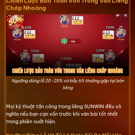
Chiến Lược Bảo Toàn Vốn Trong Ván Liêng
Chớp Nhoáng
Ngưỡng dừng lỗ 20-25% và bẫy tilt thường gặp tại bàn
liêng
Mọi kỹ thuật tấn công trong liêng SUNWIN đều vô
nghĩa nếu bạn cạn vốn trước khi ván bài tốt nhất
trong phiên xuất hiện.