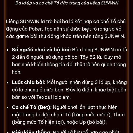
Ba lá úp và cơ chế Tố đặc trưng của liêng SUNWIN
Liêng SUNWIN là trò bài ba lá kết hợp cơ chế Tố chủ
động của Poker, tạo nên sự khác biệt rõ ràng so với
các game bài thụ động khác trên nền tảng SUNWIN.
Số người chơi và bộ bài:
Bàn liêng SUNWIN có từ
2 đến 6 người, sử dụng bộ bài Tây 52 lá. Quy mô
bàn nhỏ khiến thông tin đối thủ trở nên quan trọng
hơn.
Luật chia bài:
Mỗi người nhận đúng 3 lá úp, không
có lá chung ở giữa bàn. Đây là điểm khác biệt căn
bản so với Texas Hold’em.
Cơ chế Tố (Bet):
Người chơi lần lượt thực hiện
một trong ba lựa chọn: Tố (tăng mức cược), Theo
(bằng mức Tố hiện tại), hoặc Úp (bỏ bài).
Điều kiện thắng:
Người sở hữu tổ hợp cao nhất