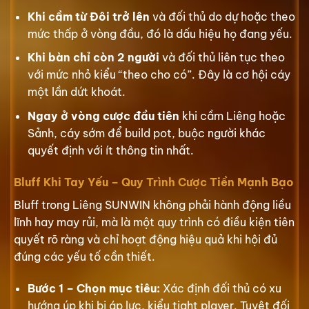
Khi cầm từ Đôi trở lên
và đối thủ do dự hoặc theo
mức thấp ở vòng đầu, đó là dấu hiệu họ đang yếu.
Khi bàn chỉ còn 2 người
và đối thủ liên tục theo
với mức nhỏ kiểu “theo cho có”. Đây là cơ hội cáy
một lần dứt khoát.
Ngay ở vòng cược đầu tiên
khi cầm Liêng hoặc
Sảnh, cáy sớm để build pot, buộc người khác
quyết định với ít thông tin nhất.
Bluff Khi Tay Yếu – Quy Trình Cược Tiền Mạnh Bạo
Bluff trong Liêng SUNWIN không phải hành động liều
lĩnh hay may rủi, mà là một quy trình có điều kiện tiên
quyết rõ ràng và chỉ hoạt động hiệu quả khi hội đủ
đúng các yếu tố cần thiết.
Bước 1 – Chọn mục tiêu:
Xác định đối thủ có xu
hướng úp khi bị áp lực, kiểu tight player. Tuyệt đối