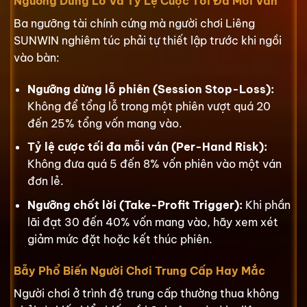
Ngưỡng Dừng Lỗ Và Tỷ Lệ Cược Tối Đa Mỗi Ván
Ba ngưỡng tài chính cứng mà người chơi Liêng
SUNWIN nghiêm túc phải tự thiết lập trước khi ngồi
vào bàn:
Ngưỡng dừng lỗ phiên (Session Stop-Loss):
Không để tổng lỗ trong một phiên vượt quá 20
đến 25% tổng vốn mang vào.
Tỷ lệ cược tối đa mỗi ván (Per-Hand Risk):
Không đưa quá 5 đến 8% vốn phiên vào một ván
đơn lẻ.
Ngưỡng chốt lời (Take-Profit Trigger):
Khi phần
lãi đạt 30 đến 40% vốn mang vào, hãy xem xét
giảm mức đặt hoặc kết thúc phiên.
Bẫy Phổ Biến Người Chơi Trung Cấp Hay Mắc
Người chơi ở trình độ trung cấp thường thua không