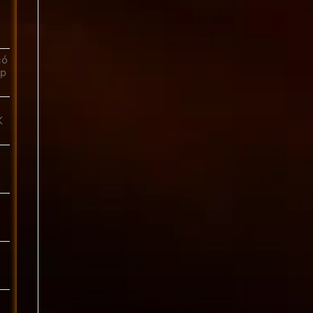
có
pp
K