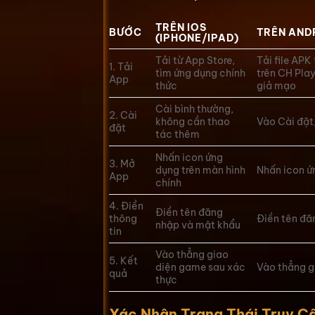
TRÊN IOS
BƯỚC
TRÊN AND
(IPHONE/IPAD)
Tải từ App Store,
Tải file APK
1. Tải
tìm ứng dụng chính
trên CH Play
App
thức
giả mạo
Cài bình thường,
2. Cài
không cần thao
Vào Cài đặt,
đặt
tác thêm
Nhấn icon ứng
3. Mở
dụng trên màn hình
Nhấn icon ứ
App
chính
4. Điền
Điền tên đăng
thông
Điền tên đă
nhập và mật khẩu
tin
Vào thẳng giao
5. Kết
diện game sau xác
Vào thẳng g
quả
thực
Xác Nhận Trạng Thái Truy C