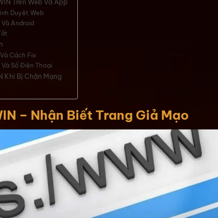
IN Trên Web Và App
ình Duyệt Web
 Và Android
Tất
n
Và Cách Fix
Và Số Điện Thoại
N Khi Bị Chặn Mạng
IN – Nhận Biết Trang Giả Mạo