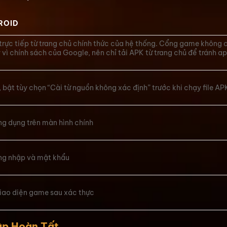
ROID
 trực tiếp từ trang chủ chính thức của hệ thống. Cổng game không 
 vì chính sách của Google, nên chỉ tải APK từ trang chủ để tránh a
 bật tùy chọn “Cài từ nguồn không xác định” trước khi chạy file AP
ng dụng trên màn hình chính
ng nhập và mật khẩu
iao diện game sau xác thực
ập Hoàn Tất