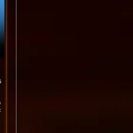
ủ
h
: