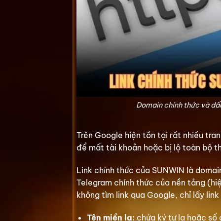
Domain chính thức và dấ
Trên Google hiện tồn tại rất nhiều tr
để mất tài khoản hoặc bị lộ toàn bộ t
Link chính thức của SUNWIN là domain
Telegram chính thức của nền tảng (hi
không tìm link qua Google, chỉ lấy lin
Tên miền lạ:
chứa ký tự lạ hoặc s