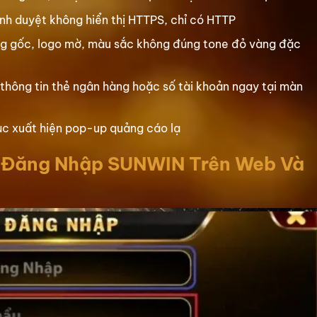
ình duyệt không hiển thị HTTPS, chỉ có HTTP
ng gốc, logo mờ, màu sắc không đúng tone đỏ vàng đặc
thông tin thẻ ngân hàng hoặc số tài khoản ngay tại màn
tục xuất hiện pop-up quảng cáo lạ
 Đăng Nhập SUNWIN Trên Web Và