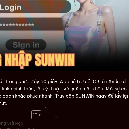
t trong chưa đầy 60 giây, App hỗ trợ cả iOS lẫn Android.
 link chính thức, lỗi kỹ thuật, và quên mật khẩu. Mỗi sự cố
à cách khắc phục nhanh. Truy cập SUNWIN ngay để lấy lại
hút.
rang Giả Mạo