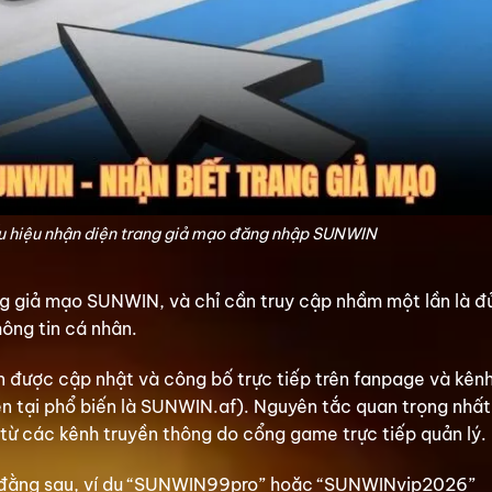
u hiệu nhận diện trang giả mạo đăng nhập SUNWIN
ang giả mạo SUNWIN, và chỉ cần truy cập nhầm một lần là đ
hông tin cá nhân.
 được cập nhật và công bố trực tiếp trên fanpage và kên
ện tại phổ biến là SUNWIN.af). Nguyên tắc quan trọng nhất
k từ các kênh truyền thông do cổng game trực tiếp quản lý.
ố đằng sau, ví dụ “SUNWIN99pro” hoặc “SUNWINvip2026”