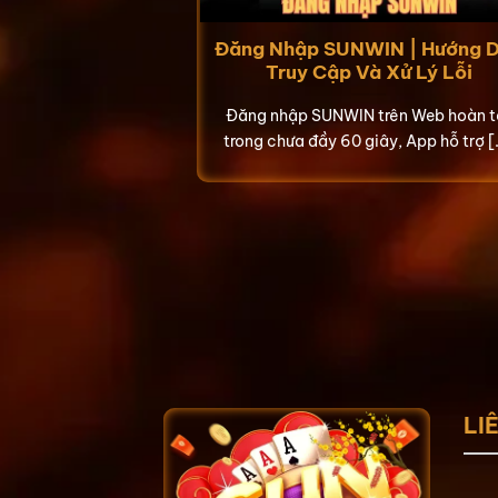
– Chiến Thuật
Đăng Nhập SUNWIN | Hướng 
 Chiến Thắng
Truy Cập Và Xử Lý Lỗi
 kỹ năng thuần túy,
Đăng nhập SUNWIN trên Web hoàn t
ch tạo lợi [...]
trong chưa đầy 60 giây, App hỗ trợ [.
SUNWIN
không phải một cổng gam
lý dòng tiền lớn, thanh khoản tức 
hướng về đúng cổng game chính th
Chính thức ra mắt giữa năm 201
LI
chuẩn mực cho thị trường đó. Kiế
kết nối ổn định, dữ liệu luôn an toà