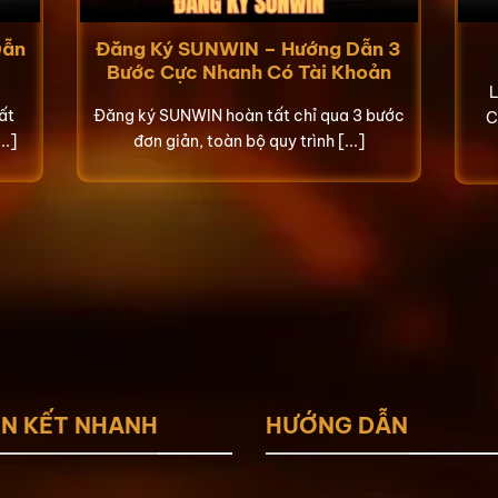
Dẫn
Đăng Ký SUNWIN – Hướng Dẫn 3
Bước Cực Nhanh Có Tài Khoản
L
ất
Đăng ký SUNWIN hoàn tất chỉ qua 3 bước
C
..]
đơn giản, toàn bộ quy trình [...]
SUNWIN nền tảng App-only 11,5 triệu tài khoản đã xác nhận
e. Đây là nền tảng App-only dẫn đầu thị trường hệ thốn
thì, và trải nghiệm người chơi ở tiêu chuẩn quốc tế. Hội v
ức duy nhất này.
9, cổng game
SUNWIN
không gia nhập thị trường game bà
ÊN KẾT NHANH
HƯỚNG DẪN
n trúc App-only với hạ tầng chống chặn DNS và mã hóa 1
n.