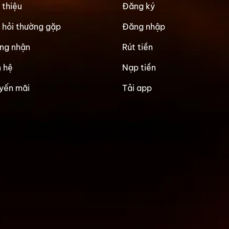
 thiệu
Đăng ký
 đổi thưởng 1:1 trực tiếp không qua đại lý, không khấu trừ
 hỏi thường gặp
Đăng nhập
 bấy nhiêu.
ng nhận
Rút tiền
 ghi nhận hơn 11,5 triệu tài khoản đăng ký cột mốc được 
00 tỷ VNĐ mỗi tháng, cổng game
SUNWIN
vận hành ở tầm củ
n hệ
Nạp tiền
hát Triển Cổng Game SUNWIN
yến mãi
Tải app
ài di động Châu Á đang ở điểm bùng phát khi hàng chục t
ỏ, tạo ra khoảng trống khổng lồ mà chưa nền tảng nào đủ nă
 trí trực tuyến đa quốc gia
Lê Hồng Phong, Khu phố 37, Phường 12, Quận 10, Hồ Chí M