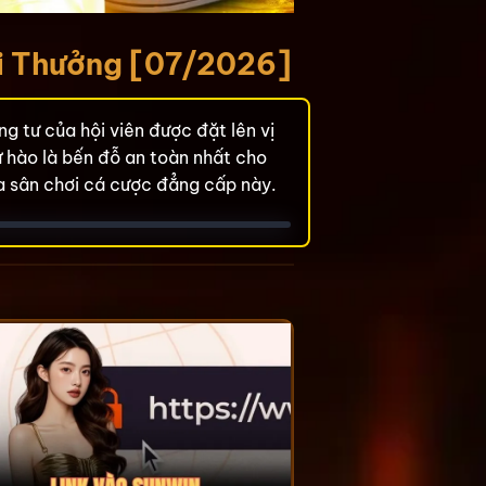
i Thưởng [07/2026]
g tư của hội viên được đặt lên vị
ự hào là bến đỗ an toàn nhất cho
ủa sân chơi cá cược đẳng cấp này.