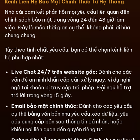
Kênh Liên Hệ Bảo Mật Chính Thức Từ Hệ Thống
Nhà cái cam kết phản hồi mọi yêu cầu liên quan đến
chính sách bảo mật trong vòng 24 đến 48 giờ làm
việc. Đây là mốc thời gian cụ thể, không phải lời hứa
chung chung.
Tùy theo tính chất yêu cầu, bạn có thể chọn kênh liên
hệ phù hợp nhất:
Live Chat 24/7 trên website gốc:
Dành cho các
vấn đề an ninh khẩn cấp cần xử lý ngay, ví dụ nghi
ngờ tài khoản bị truy cập trái phép. Đội ngũ hỗ trợ
trả lời trong vòng 15 giây.
Email bảo mật chính thức:
Dành cho các yêu cầu
cụ thể bằng văn bản như yêu cầu xóa dữ liệu, yêu
cầu cung cấp bản sao thông tin cá nhân, hoặc
khiếu nại liên quan đến quyền riêng tư.