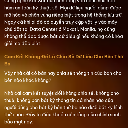
Công nghệ Két Sắt của nền tảng vận hành như một
hầm an toàn kỹ thuật số. Mọi dữ liệu người dùng được
mã hóa và phân vùng riêng biệt trong hệ thống lưu trữ.
Ngay cả khi ai đó có quyền truy cập vật lý vào máy
chủ đặt tại Data Center ở Makati, Manila, họ cũng
không thể đọc được bất cứ điều gì nếu không có khóa
giải mã đặc biệt.
Cam Kết Không Để Lộ Chia Sẻ Dữ Liệu Cho Bên Thứ
Ba
Vậy nhà cái có bán hay chia sẻ thông tin của bạn cho
bên nào khác không?
Nhà cái cam kết tuyệt đối không chia sẻ, không cho
thuê, không bán bất kỳ thông tin cá nhân nào của
người dùng cho bất kỳ bên thứ ba nào dưới bất kỳ hình
thức nào. Đây là điều khoản nền tảng của chính sách
bảo mật này.