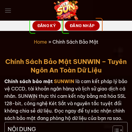
Bỏ
qua
nội
dung
ĐĂNG KÝ
ĐĂNG NHẬP
Home
»
Chính Sách Bảo Mật
Chính Sách Bảo Mật SUNWIN – Tuyên
Ngôn An Toàn Dữ Liệu
Chính sách bảo mật
SUNWIN
là cam kết pháp lý bảo
vệ CCCD, tài khoản ngân hàng và lịch sử giao dịch cá
nhân. SUNWIN thực thi cam kết này bằng mã hóa SSL
128-bit, công nghệ Két Sắt và nguyên tắc tuyệt đối
không chia sẻ dữ liệu. Đọc ngay để tự xác nhận chính
sách bảo mật đang phòng hộ dữ liệu của bạn ra sao.
NỘI DUNG