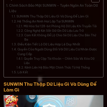
Chính Sách Bảo Mật SUNWIN – Tuyên Ngôn An Toàn Dữ
Liệu
SUNWIN Thu Thập Dữ Liệu Gì Và Dùng Để Làm Gì
Hệ Thống An Ninh Hai Lớp Tại SUNWIN
Mã Hóa Ssl 128-bit Phòng Hộ Dữ Liệu Khi Truyền Tải
Công Nghệ Két Sắt Giữ Gìn Dữ Liệu Lưu Trữ
Cam Kết Không Để Lộ Chia Sẻ Dữ Liệu Cho Bên Thứ
Ba
Điều Kiện Tiết Lộ Dữ Liệu Hợp Lệ Duy Nhất
Quyền Của Người Dùng Đối Với Dữ Liệu Cá Nhân Được
Cung Cấp
Quyền Truy Cập Tài Khoản – Chỉnh Sửa Và Xóa Dữ
Liệu
Kênh Liên Hệ Bảo Mật Chính Thức Từ Hệ Thống
Lời Kết
SUNWIN Thu Thập Dữ Liệu Gì Và Dùng Để
Làm Gì