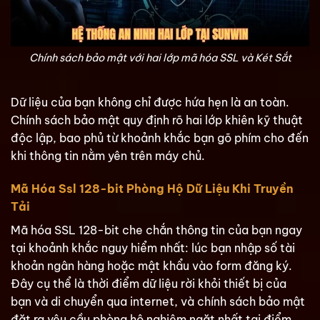
Chính sách bảo mật với hai lớp mã hóa SSL và Két Sắt
Dữ liệu của bạn không chỉ được hứa hẹn là an toàn.
Chính sách bảo mật quy định rõ hai lớp khiên kỹ thuật
độc lập, bao phủ từ khoảnh khắc bạn gõ phím cho đến
khi thông tin nằm yên trên máy chủ.
Mã Hóa Ssl 128-bit Phòng Hộ Dữ Liệu Khi Truyền
Tải
Mã hóa SSL 128-bit che chắn thông tin của bạn ngay
tại khoảnh khắc nguy hiểm nhất: lúc bạn nhập số tài
khoản ngân hàng hoặc mật khẩu vào form đăng ký.
Đây cụ thể là thời điểm dữ liệu rời khỏi thiết bị của
bạn và di chuyển qua internet, và chính sách bảo mật
đặt ra yêu cầu phòng hộ nghiêm ngặt nhất tại điểm