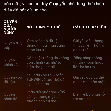
bảo mật, vì bạn có đầy đủ quyền chủ động thực hiện
điều đó bất cứ lúc nào.
QUYỀN
CỦA
NỘI DUNG CỤ THỂ
CÁCH THỰC HIỆN
NGƯỜI
DÙNG
Xem toàn bộ dữ liệu
Gửi yêu cầu thông
Quyền truy
thông tin cá nhân đang
tin qua kênh hỗ trợ
cập
được lưu trữ
chính thức
Cập nhật thông tin không
Đăng nhập thông
Quyền
còn chính xác như số
tin tài khoản hoặc
chỉnh sửa
điện thoại, email
liên hệ hỗ trợ
Yêu cầu xóa tài khoản
Quyền xóa
Gửi yêu cầu cụ thể
SUNWIN và toàn bộ dữ
dữ liệu
qua email bảo mật
liệu liên quan
Phản đối quá trình xử lý
Quyền
Liên hệ bộ phận hỗ
dữ liệu trong một số
phản đối
trợ an ninh
trường hợp cụ thể