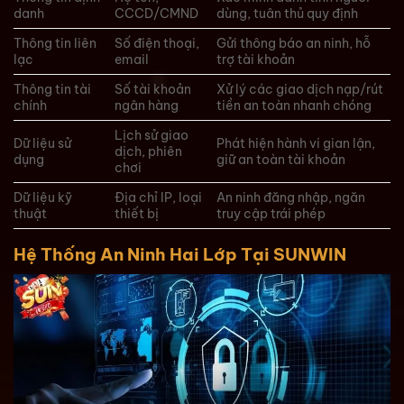
danh
CCCD/CMND
dùng, tuân thủ quy định
Thông tin liên
Số điện thoại,
Gửi thông báo an ninh, hỗ
lạc
email
trợ tài khoản
Thông tin tài
Số tài khoản
Xử lý các giao dịch nạp/rút
chính
ngân hàng
tiền an toàn nhanh chóng
Lịch sử giao
Dữ liệu sử
Phát hiện hành vi gian lận,
dịch, phiên
dụng
giữ an toàn tài khoản
chơi
Dữ liệu kỹ
Địa chỉ IP, loại
An ninh đăng nhập, ngăn
thuật
thiết bị
truy cập trái phép
Hệ Thống An Ninh Hai Lớp Tại SUNWIN