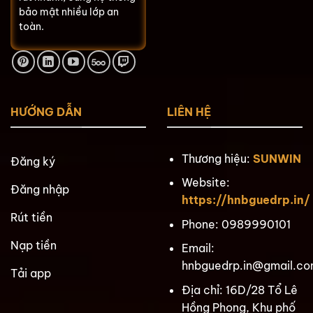
bảo mật nhiều lớp an
toàn.
HƯỚNG DẪN
LIÊN HỆ
Thương hiệu:
SUNWIN
Đăng ký
Website:
Đăng nhập
https://hnbguedrp.in/
Rút tiền
Phone:
0989990101
Nạp tiền
Email:
hnbguedrp.in@gmail.c
Tải app
Địa chỉ:
16D/28 Tổ Lê
Hồng Phong, Khu phố