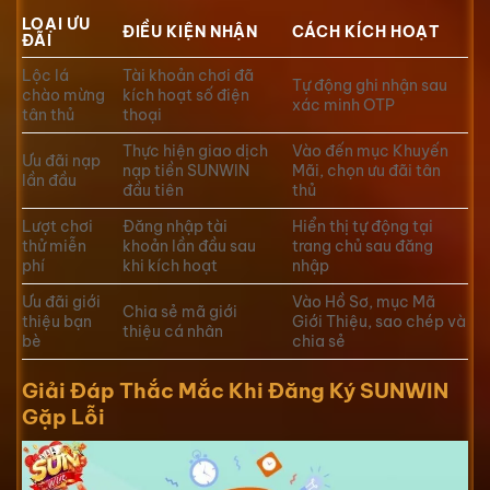
LOẠI ƯU
ĐIỀU KIỆN NHẬN
CÁCH KÍCH HOẠT
ĐÃI
Lộc lá
Tài khoản chơi đã
Tự động ghi nhận sau
chào mừng
kích hoạt số điện
xác minh OTP
tân thủ
thoại
Thực hiện giao dịch
Vào đến mục Khuyến
Ưu đãi nạp
nạp tiền SUNWIN
Mãi, chọn ưu đãi tân
lần đầu
đầu tiên
thủ
Lượt chơi
Đăng nhập tài
Hiển thị tự động tại
thử miễn
khoản lần đầu sau
trang chủ sau đăng
phí
khi kích hoạt
nhập
Ưu đãi giới
Vào Hồ Sơ, mục Mã
Chia sẻ mã giới
thiệu bạn
Giới Thiệu, sao chép và
thiệu cá nhân
bè
chia sẻ
Giải Đáp Thắc Mắc Khi Đăng Ký SUNWIN
Gặp Lỗi