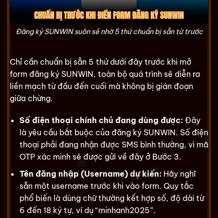
Đăng ký SUNWIN suôn sẻ nhờ 5 thứ chuẩn bị sẵn từ trước
Chỉ cần chuẩn bị sẵn 5 thứ dưới đây trước khi mở
form đăng ký SUNWIN, toàn bộ quá trình sẽ diễn ra
liền mạch từ đầu đến cuối mà không bị gián đoạn
giữa chừng.
Số điện thoại chính chủ đang dùng được:
Đây
là yêu cầu bắt buộc của đăng ký SUNWIN. Số điện
thoại phải đang nhận được SMS bình thường, vì mã
OTP xác minh sẽ được gửi về đây ở Bước 3.
Tên đăng nhập (Username) dự kiến:
Hãy nghĩ
sẵn một username trước khi vào form. Quy tắc
phổ biến là dùng chữ thường kết hợp số, độ dài từ
6 đến 18 ký tự, ví dụ “minhanh2025”.