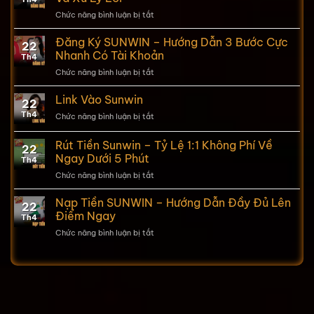
Chức năng bình luận bị tắt
ở
Đăng
Nhập
Đăng Ký SUNWIN – Hướng Dẫn 3 Bước Cực
22
SUNWIN |
Nhanh Có Tài Khoản
Th4
Hướng
Chức năng bình luận bị tắt
ở
Dẫn
Đăng
Truy
Ký
Link Vào Sunwin
Cập
22
SUNWIN –
Và Xử
Th4
Chức năng bình luận bị tắt
ở
Hướng
Lý
Link
Dẫn
Lỗi
Vào
Rút Tiền Sunwin – Tỷ Lệ 1:1 Không Phí Về
3
22
Sunwin
Bước
Ngay Dưới 5 Phút
Th4
Cực
Chức năng bình luận bị tắt
ở
Nhanh
Rút
Có
Tiền
Nạp Tiền SUNWIN – Hướng Dẫn Đầy Đủ Lên
Tài
22
Sunwin
Điểm Ngay
Khoản
Th4
–
Chức năng bình luận bị tắt
ở
Tỷ
Nạp
Lệ
Tiền
1:1
SUNWIN –
Không
Hướng
Phí
Dẫn
Về
Đầy
Ngay