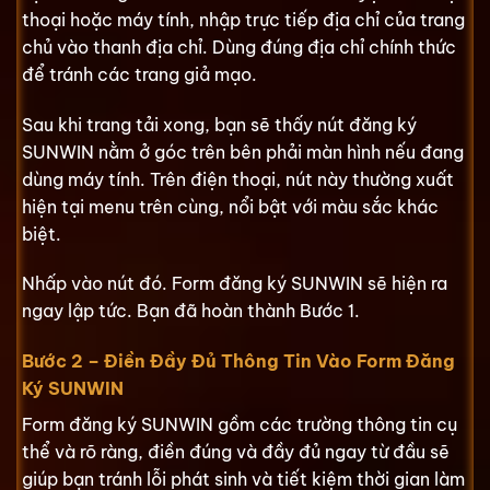
thoại hoặc máy tính, nhập trực tiếp địa chỉ của trang
chủ vào thanh địa chỉ. Dùng đúng địa chỉ chính thức
để tránh các trang giả mạo.
Sau khi trang tải xong, bạn sẽ thấy nút đăng ký
SUNWIN nằm ở góc trên bên phải màn hình nếu đang
dùng máy tính. Trên điện thoại, nút này thường xuất
hiện tại menu trên cùng, nổi bật với màu sắc khác
biệt.
Nhấp vào nút đó. Form đăng ký SUNWIN sẽ hiện ra
ngay lập tức. Bạn đã hoàn thành Bước 1.
Bước 2 – Điền Đầy Đủ Thông Tin Vào Form Đăng
Ký SUNWIN
Form đăng ký SUNWIN gồm các trường thông tin cụ
thể và rõ ràng, điền đúng và đầy đủ ngay từ đầu sẽ
giúp bạn tránh lỗi phát sinh và tiết kiệm thời gian làm