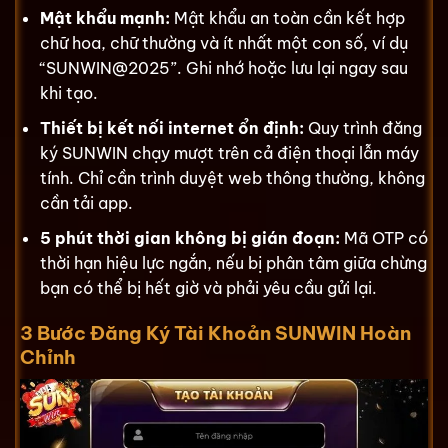
Mật khẩu mạnh:
Mật khẩu an toàn cần kết hợp
chữ hoa, chữ thường và ít nhất một con số, ví dụ
“SUNWIN@2025”. Ghi nhớ hoặc lưu lại ngay sau
khi tạo.
Thiết bị kết nối internet ổn định:
Quy trình đăng
ký SUNWIN chạy mượt trên cả điện thoại lẫn máy
tính. Chỉ cần trình duyệt web thông thường, không
cần tải app.
5 phút thời gian không bị gián đoạn:
Mã OTP có
thời hạn hiệu lực ngắn, nếu bị phân tâm giữa chừng
bạn có thể bị hết giờ và phải yêu cầu gửi lại.
3 Bước Đăng Ký Tài Khoản SUNWIN Hoàn
Chỉnh