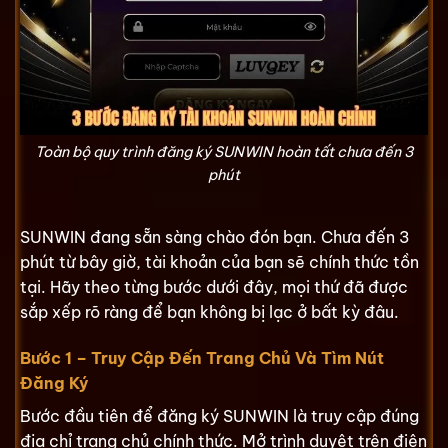
Toàn bộ quy trình đăng ký SUNWIN hoàn tất chưa đến 3
phút
SUNWIN đang sẵn sàng chào đón bạn. Chưa đến 3
phút từ bây giờ, tài khoản của bạn sẽ chính thức tồn
tại. Hãy theo từng bước dưới đây, mọi thứ đã được
sắp xếp rõ ràng để bạn không bị lạc ở bất kỳ đâu.
Bước 1 – Truy Cập Đến Trang Chủ Và Tìm Nút
Đăng Ký
Bước đầu tiên để đăng ký SUNWIN là truy cập đúng
địa chỉ trang chủ chính thức. Mở trình duyệt trên điện