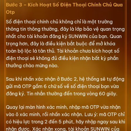
Bước 3 – Kích Hoạt Số Điện Thoại Chính Chủ Qua
Otp
Số điện thoại chính chủ không chỉ là một trường
thông tin thông thường, đây là lớp bảo vệ quan trọng
nhất cho tài khoản đăng ký SUNWIN của bạn. Quan
trọng hơn, đây là điều kiện bắt buộc để mở khóa
toàn bộ lộc lá tân thủ. Tài khoản chưa kích hoạt số
điện thoại sẽ không đủ điều kiện nhận bất kỳ phần
thưởng chào mừng nào.
Sau khi nhấn xác nhận ở Bước 2, hệ thống sẽ tự động
gửi mã OTP gồm 6 chữ số về số điện thoại bạn vừa
đăng ký. Tin nhắn thường đến trong vòng 60 giây.
Quay lại màn hình xác minh, nhập mã OTP vừa nhận
vào ô xác minh, rồi nhấn xác nhận. Lưu ý: mã OTP chỉ
có hiệu lực trong 2 đến 5 phút, hãy nhập ngay sau khi
nhận được. Xác nhận xong, tài khoản SUNWIN của