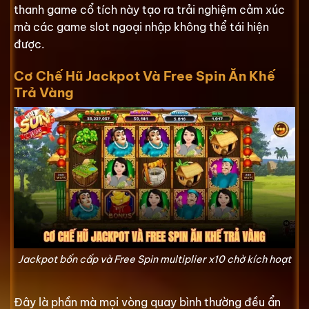
thanh game cổ tích này tạo ra trải nghiệm cảm xúc
mà các game slot ngoại nhập không thể tái hiện
được.
Cơ Chế Hũ Jackpot Và Free Spin Ăn Khế
Trả Vàng
Jackpot bốn cấp và Free Spin multiplier x10 chờ kích hoạt
Đây là phần mà mọi vòng quay bình thường đều ẩn