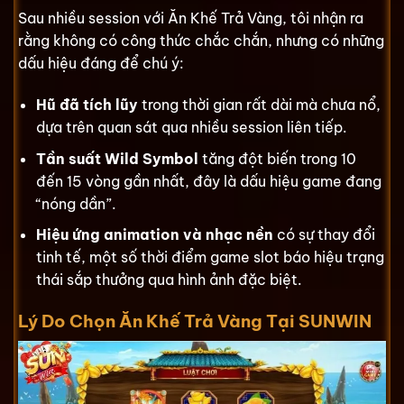
Sau nhiều session với Ăn Khế Trả Vàng, tôi nhận ra
rằng không có công thức chắc chắn, nhưng có những
dấu hiệu đáng để chú ý:
Hũ đã tích lũy
trong thời gian rất dài mà chưa nổ,
dựa trên quan sát qua nhiều session liên tiếp.
Tần suất Wild Symbol
tăng đột biến trong 10
đến 15 vòng gần nhất, đây là dấu hiệu game đang
“nóng dần”.
Hiệu ứng animation và nhạc nền
có sự thay đổi
tinh tế, một số thời điểm game slot báo hiệu trạng
thái sắp thưởng qua hình ảnh đặc biệt.
Lý Do Chọn Ăn Khế Trả Vàng Tại SUNWIN