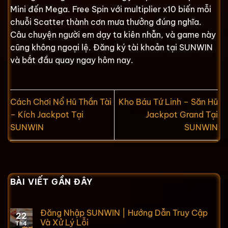
Mini đến Mega. Free Spin với multiplier x10 biến mỗi
chuỗi Scatter thành cơn mưa thưởng đúng nghĩa.
Câu chuyện người em dạy ta kiên nhẫn, và game này
cũng không ngoại lệ. Đăng ký tài khoản tại SUNWIN
và bắt đầu quay ngay hôm nay.
Cách Chơi Nổ Hũ Thần Tài
Kho Báu Tứ Linh – Săn Hũ
– Kích Jackpot Tại
Jackpot Grand Tại
SUNWIN
SUNWIN
BÀI VIẾT GẦN ĐÂY
Đăng Nhập SUNWIN | Hướng Dẫn Truy Cập
22
Và Xử Lý Lỗi
Th4