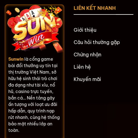
Lên
5
LIÊN KẾT NHANH
Điểm
Phút
Ngay
Giới thiệu
Câu hỏi thường gặp
Chứng nhận
Sunwin
là cổng game
bài đổi thưởng uy tín tại
Liên hệ
thị trường Việt Nam, sở
hữu hệ sinh thái trò chơi
Khuyến mãi
đa dạng như tài xỉu, nổ
hũ, casino trực tuyến,
bắn cá… Nền tảng gây
ấn tượng với loạt ưu đãi
hấp dẫn, quy trình nạp
rút nhanh, cùng hệ thống
bảo mật nhiều lớp an
toàn.