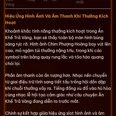
nhất
Vàng
Hiệu Ứng Hình Ảnh Và Âm Thanh Khi Thưởng Kích
Hoạt
Khoảnh khắc tính năng thưởng kích hoạt trong Ăn
Khế Trả Vàng, bạn sẽ thấy toàn bộ màn hình bùng
sáng rực rỡ. Hình ảnh Chim Phượng Hoàng bay vút lên
cao, mỏ ngậm túi thưởng nặng trĩu, trong khi các
symbol trên bảng quay rung lắc và tỏa hào quang
chói lọi.
Phần âm thanh còn ấn tượng hơn. Nhạc nền chuyển
từ giai điệu trữ tình sang tiết tấu trống hội dồn dập
khi chuỗi thưởng xảy ra. Tiếng đồng xu đổ vào hũ hòa
cùng nhạc lễ hội tạo cảm giác như câu chuyện Ăn
Khế Trả Vàng đang diễn ra trước mắt.
Chính sự kết hợp giữa hiệu ứng slot hình ảnh và âm