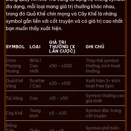
đa dạng, mỗi loại mang giá trị thưởng khác nhau,
trong đó Quả Khế chín mọng và Cây Khế là những
symbol gắn liền với cốt truyện và có giá trị cao nhất
bạn muốn thấy xuất hiện.
GIÁ TRỊ
SYMBOL
LOẠI
THƯỞNG (X
GHI CHÚ
LẦN CƯỢC)
Chim
Wild /
Thay thế symbol
Phượng
Cao
x50 – x200
thường, kích hoạt
Hoàng
nhất
thưởng
Quả Khế
Scatter
Xuất hiện 3+ kích
x20 – x100
Vàng
/ Cao
hoạt Free Spin
Symbol thường cao
Túi Vàng
Cao
x10 – x50
giá nhất
Trung
Symbol đặc trưng
Cây Khế
x5 – x20
bình
cốt truyện
Đồng
Symbol phổ biến
Tiền
Thấp
x2 – x8