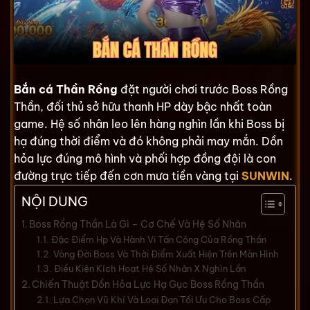
Bắn cá Thần Rồng
đặt người chơi trước Boss Rồng
Thần, đối thủ sở hữu thanh HP dày bậc nhất toàn
game. Hệ số nhân leo lên hàng nghìn lần khi Boss bị
hạ đúng thời điểm và đó không phải may mắn. Dồn
hỏa lực đúng mô hình và phối hợp đồng đội là con
đường trực tiếp đến cơn mưa tiền vàng tại
SUNWIN
.
NỘI DUNG
Boss Rồng Thần Là Gì – Cơ Chế Và Hệ Số Nhân
Đặc Điểm Hp Và Hành Vi Tấn Công Của Rồng Thần
Vòng Đời Boss Và Thời Điểm Xuất Hiện Trên Màn Hình
Điều Kiện Kích Hoạt Hệ Số Nhân X Nghìn Lần
Chiến Thuật Dồn Hỏa Lực Hạ Gục Boss Rồng Thần
Lựa Chọn Vũ Khí Và Loại Đạn Tối Ưu Cho Boss Cấp