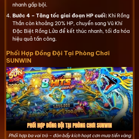
nhanh gấp bội.
Bước 4 – Tăng tốc giai đoạn HP cuối:
Khi Rồng
Thần còn khoảng 20% HP, chuyển sang Vũ Khí
Đặc Biệt Rồng Lửa để kết thúc nhanh, tối đa hóa
hiệu quả tấn công.
Phối Hợp Đồng Đội Tại Phòng Chơi
SUNWIN
Phối hợp ba vai trò – đòn bẩy kích hoạt cơn mưa tiền vàng