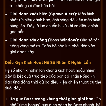
trị, không xả đạn bừa bãi.
Giai đoạn xuất hiện (Spawn Alert):
Màn hình
phát tín hiệu cảnh báo, ánh sáng đỏ viền màn hình
bùng lên. Đây là lúc chuẩn bị vũ khí và điều chỉnh
góc bắn.
Giai đoạn tấn công (Boss Window):
Cửa sổ tấn
công vàng mở ra. Toàn bộ hỏa lực phải dồn vào
giai đoạn này.
Điều Kiện Kích Hoạt Hệ Số Nhân X Nghìn Lần
Hệ số nhân x nghìn lần không kích hoạt ngẫu nhiên,
đây là kết quả trực tiếp của bắn cá Thần Rồng khi
đáp ứng đồng thời đủ ba điều kiện chiến thuật cụ thể
dưới đây.
Hạ gục Boss trong khung thời gian giới hạn:
Cơ
chế “time bonus” quy định càng hạ Boss nhanh, hệ