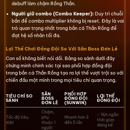
debuff làm chậm Rồng Thần.
Người giữ combo (Combo Keeper):
Duy trì chuỗi
bắn để combo multiplier không bị reset. Đây là vai
trò quan trọng nhất trong bắn cá Thần Rồng để
đạt hệ số nhân tối đa.
Lợi Thế Chơi Đồng Đội So Với Săn Boss Đơn Lẻ
Con số không biết nói dối. Bảng so sánh dưới đây
chứng minh chính xác tại sao phối hợp đồng đội
trong bắn cá Thần Rồng tạo ra lợi thế vượt trội so với
chiến đấu một mình trong mọi tiêu chí quan trọng.
SĂN
PHỐI HỢP
TIÊU CHÍ SO
LỢI THẾ
BOSS
ĐỒNG ĐỘI
SÁNH
ĐỒNG ĐỘI
ĐƠN LẺ
(SUNWIN)
Chậm,
✅ Rút ngắn
Tốc độ tiêu
phụ
Nhanh hơn 3
thời gian
diệt
thuộc 1
đến 5 lần
đáng kể
người