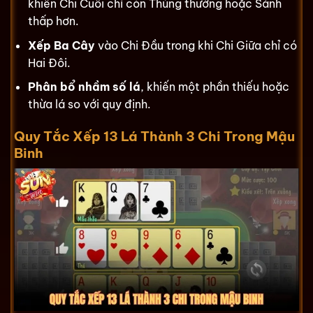
khiến Chi Cuối chỉ còn Thùng thường hoặc Sảnh
thấp hơn.
Xếp Ba Cây
vào Chi Đầu trong khi Chi Giữa chỉ có
Hai Đôi.
Phân bổ nhầm số lá
, khiến một phần thiếu hoặc
thừa lá so với quy định.
Quy Tắc Xếp 13 Lá Thành 3 Chi Trong Mậu
Binh