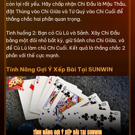
còn lại rất yếu. Hãy chấp nhận Chi Đầu là Mậu Thầu,
đặt Thùng vào Chi Giữa và Tứ Quý vào Chi Cuối để
thắng chắc hai phần quan trọng.
Tình huống 2: Bạn có Cù Lũ và Sảnh. Xây Chi Đầu
bằng một đôi nhỏ bất kỳ, giữ Sảnh cho Chi Giữa, và
để Cù Lũ làm chủ Chi Cuối. Kết quả là thắng chắc 2
phần với thế cực mạnh.
Tính Năng Gợi Ý Xếp Bài Tại SUNWIN