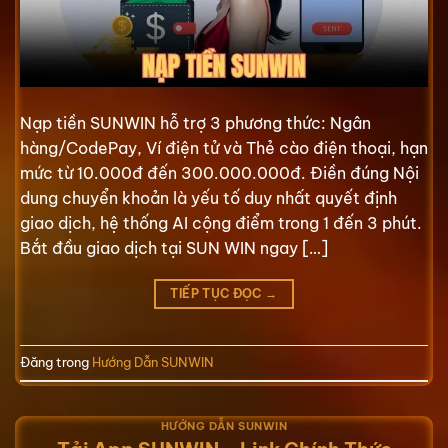
Nạp tiền SUNWIN hỗ trợ 3 phương thức: Ngân
hàng/CodePay, Ví điện tử và Thẻ cào điện thoại, hạn
mức từ 10.000đ đến 300.000.000đ. Điền đúng Nội
dung chuyển khoản là yếu tố duy nhất quyết định
giao dịch, hệ thống AI cộng điểm trong 1 đến 3 phút.
Bắt đầu giao dịch tại SUN WIN ngay […]
TIẾP TỤC ĐỌC
→
Đăng trong
Hướng Dẫn SUNWIN
HƯỚNG DẪN SUNWIN