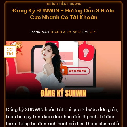
HƯỚNG DẪN SUNWIN
Đăng Ký SUNWIN – Hướng Dẫn 3 Bước
Cực Nhanh Có Tài Khoản
ĐĂNG VÀO
THÁNG 4 22, 2026
BỞI
SEO
22
Th4
Đăng ký SUNWIN hoàn tất chỉ qua 3 bước đơn giản,
toàn bộ quy trình kéo dài chưa đến 3 phút. Từ điền
form thông tin đến kích hoạt số điện thoại chính chủ