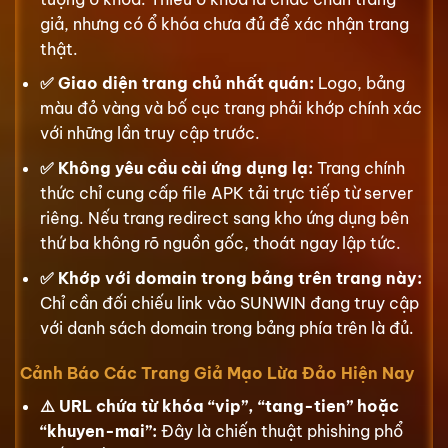
giả, nhưng có ổ khóa chưa đủ để xác nhận trang
thật.
✅ Giao diện trang chủ nhất quán:
Logo, bảng
màu đỏ vàng và bố cục trang phải khớp chính xác
với những lần truy cập trước.
✅ Không yêu cầu cài ứng dụng lạ:
Trang chính
thức chỉ cung cấp file APK tải trực tiếp từ server
riêng. Nếu trang redirect sang kho ứng dụng bên
thứ ba không rõ nguồn gốc, thoát ngay lập tức.
✅ Khớp với domain trong bảng trên trang này:
Chỉ cần đối chiếu link vào SUNWIN đang truy cập
với danh sách domain trong bảng phía trên là đủ.
Cảnh Báo Các Trang Giả Mạo Lừa Đảo Hiện Nay
⚠️ URL chứa từ khóa “vip”, “tang-tien” hoặc
“khuyen-mai”:
Đây là chiến thuật phishing phổ