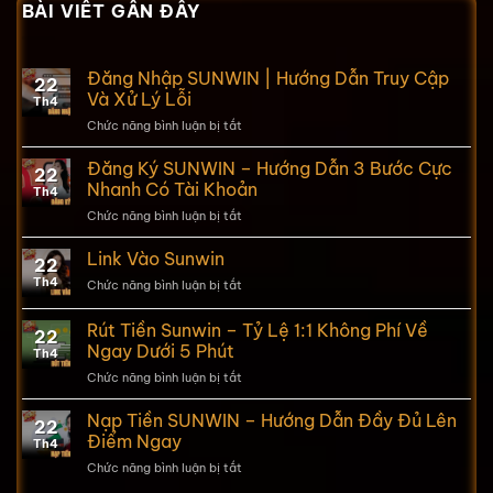
BÀI VIẾT GẦN ĐÂY
Đăng Nhập SUNWIN | Hướng Dẫn Truy Cập
22
Và Xử Lý Lỗi
Th4
Chức năng bình luận bị tắt
ở
Đăng
Nhập
Đăng Ký SUNWIN – Hướng Dẫn 3 Bước Cực
22
SUNWIN |
Nhanh Có Tài Khoản
Th4
Hướng
Chức năng bình luận bị tắt
ở
Dẫn
Đăng
Truy
Ký
Link Vào Sunwin
Cập
22
SUNWIN –
Và Xử
Th4
Chức năng bình luận bị tắt
ở
Hướng
Lý
Link
Dẫn
Lỗi
Vào
Rút Tiền Sunwin – Tỷ Lệ 1:1 Không Phí Về
3
22
Sunwin
Bước
Ngay Dưới 5 Phút
Th4
Cực
Chức năng bình luận bị tắt
ở
Nhanh
Rút
Có
Tiền
Nạp Tiền SUNWIN – Hướng Dẫn Đầy Đủ Lên
Tài
22
Sunwin
Điểm Ngay
Khoản
Th4
–
Chức năng bình luận bị tắt
ở
Tỷ
Nạp
Lệ