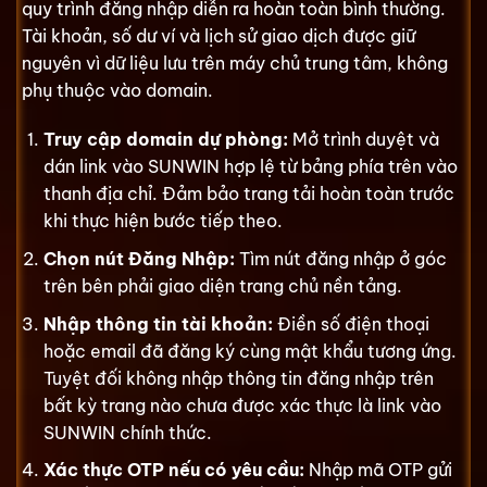
quy trình đăng nhập diễn ra hoàn toàn bình thường.
Tài khoản, số dư ví và lịch sử giao dịch được giữ
nguyên vì dữ liệu lưu trên máy chủ trung tâm, không
phụ thuộc vào domain.
Truy cập domain dự phòng:
Mở trình duyệt và
dán link vào SUNWIN hợp lệ từ bảng phía trên vào
thanh địa chỉ. Đảm bảo trang tải hoàn toàn trước
khi thực hiện bước tiếp theo.
Chọn nút Đăng Nhập:
Tìm nút đăng nhập ở góc
trên bên phải giao diện trang chủ nền tảng.
Nhập thông tin tài khoản:
Điền số điện thoại
hoặc email đã đăng ký cùng mật khẩu tương ứng.
Tuyệt đối không nhập thông tin đăng nhập trên
bất kỳ trang nào chưa được xác thực là link vào
SUNWIN chính thức.
Xác thực OTP nếu có yêu cầu:
Nhập mã OTP gửi