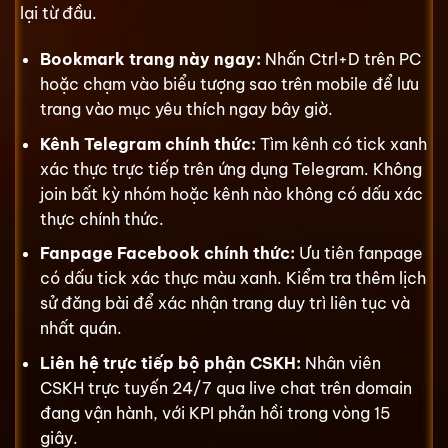
lại từ đầu.
Bookmark trang này ngay:
Nhấn Ctrl+D trên PC
hoặc chạm vào biểu tượng sao trên mobile để lưu
trang vào mục yêu thích ngay bây giờ.
Kênh Telegram chính thức:
Tìm kênh có tick xanh
xác thực trực tiếp trên ứng dụng Telegram. Không
join bất kỳ nhóm hoặc kênh nào không có dấu xác
thực chính thức.
Fanpage Facebook chính thức:
Ưu tiên fanpage
có dấu tick xác thực màu xanh. Kiểm tra thêm lịch
sử đăng bài để xác nhận trang duy trì liên tục và
nhất quán.
Liên hệ trực tiếp bộ phận CSKH:
Nhân viên
CSKH trực tuyến 24/7 qua live chat trên domain
đang vận hành, với KPI phản hồi trong vòng 15
giây.