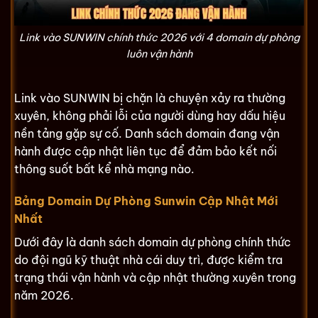
Link vào SUNWIN chính thức 2026 với 4 domain dự phòng
luôn vận hành
Link vào SUNWIN bị chặn là chuyện xảy ra thường
xuyên, không phải lỗi của người dùng hay dấu hiệu
nền tảng gặp sự cố. Danh sách domain đang vận
hành được cập nhật liên tục để đảm bảo kết nối
thông suốt bất kể nhà mạng nào.
Bảng Domain Dự Phòng Sunwin Cập Nhật Mới
Nhất
Dưới đây là danh sách domain dự phòng chính thức
do đội ngũ kỹ thuật nhà cái duy trì, được kiểm tra
trạng thái vận hành và cập nhật thường xuyên trong
năm 2026.