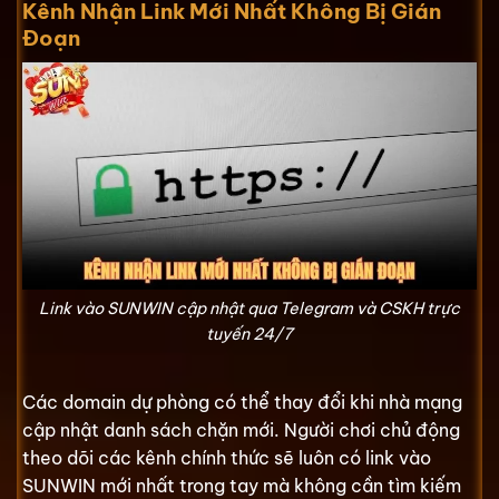
Kênh Nhận Link Mới Nhất Không Bị Gián
Đoạn
Link vào SUNWIN cập nhật qua Telegram và CSKH trực
tuyến 24/7
Các domain dự phòng có thể thay đổi khi nhà mạng
cập nhật danh sách chặn mới. Người chơi chủ động
theo dõi các kênh chính thức sẽ luôn có link vào
SUNWIN mới nhất trong tay mà không cần tìm kiếm