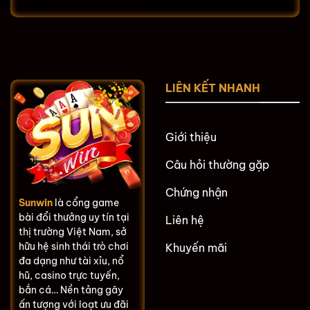
Tiền
1:1
SUNWIN –
Không
Hướng
Phí
Dẫn
Về
Đầy
Ngay
Đủ
Dưới
Lên
5
LIÊN KẾT NHANH
Điểm
Phút
Ngay
Giới thiệu
Câu hỏi thường gặp
Chứng nhận
Sunwin
là cổng game
bài đổi thưởng uy tín tại
Liên hệ
thị trường Việt Nam, sở
hữu hệ sinh thái trò chơi
Khuyến mãi
đa dạng như tài xỉu, nổ
hũ, casino trực tuyến,
bắn cá… Nền tảng gây
ấn tượng với loạt ưu đãi