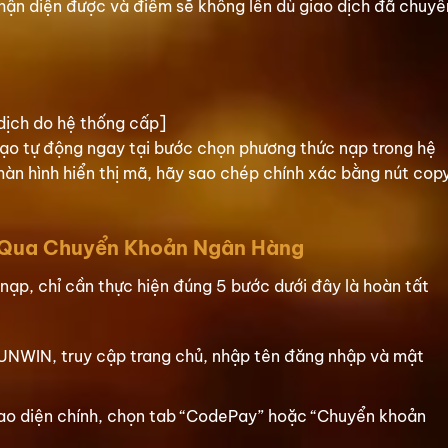
hận diện được và điểm sẽ không lên dù giao dịch đã chuyể
ịch do hệ thống cấp]
tạo tự động ngay tại bước chọn phương thức nạp trong hệ
màn hình hiển thị mã, hãy sao chép chính xác bằng nút cop
 Qua Chuyển Khoản Ngân Hàng
nạp, chỉ cần thực hiện đúng 5 bước dưới đây là hoàn tất
UNWIN, truy cập trang chủ, nhập tên đăng nhập và mật
iao diện chính, chọn tab “CodePay” hoặc “Chuyển khoản