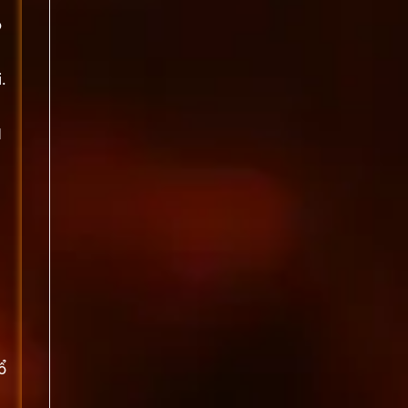
o
.
1
ổ