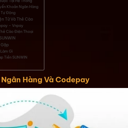
Buộc Tại Hệ Thống
yển Khoản Ngân Hàng
 Tự Động
ện Tử Và Thẻ Cào
opay – Vnpay
hẻ Cào Điện Thoại
n SUNWIN
g Gặp
 Làm Gì
Nạp Tiền SUNWIN
 Ngân Hàng Và Codepay