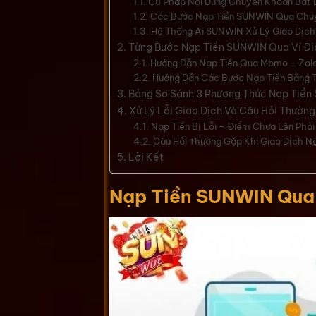
Cú Pháp Nội Dung Chuyển Khoản Bắt 
Các Bước Nạp Tiền SUNWIN Qua Chu
Hệ Thống Ai SUNWIN Xử Lý Giao Dịch
Từng Bước Nạp Tiền SUNWIN Qua Ví Đi
Hướng Dẫn Nạp Tiền Qua Momo – Zal
Hướng Dẫn Các Bước Nạp Tiền Bằng T
Bảng So Sánh 3 Phương Thức Nạp Tiề
Xử Lý Lỗi Giao Dịch Và Câu Hỏi Thườn
Nạp Tiền Bị Lỗi – Điểm Chưa Lên Phải
Câu Hỏi Thường Gặp Khi Giao Dịch 
Lời Kết
Nạp Tiền SUNWIN Qua