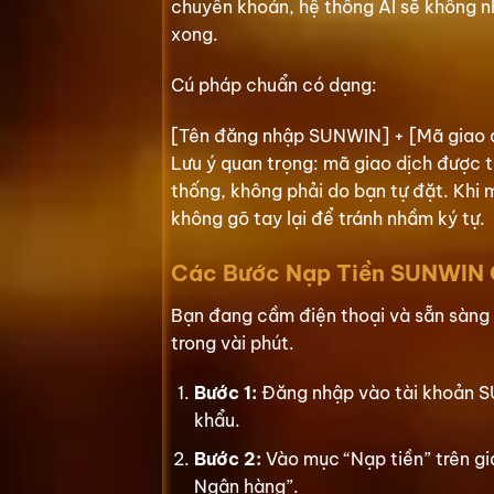
chuyển khoản, hệ thống AI sẽ không n
xong.
Cú pháp chuẩn có dạng:
[Tên đăng nhập SUNWIN] + [Mã giao d
Lưu ý quan trọng: mã giao dịch được 
thống, không phải do bạn tự đặt. Khi 
không gõ tay lại để tránh nhầm ký tự.
Các Bước Nạp Tiền SUNWIN
Bạn đang cầm điện thoại và sẵn sàng 
trong vài phút.
Bước 1:
Đăng nhập vào tài khoản S
khẩu.
Bước 2:
Vào mục “Nạp tiền” trên g
Ngân hàng”.