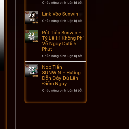
Cập
Chức năng bình luận bị tắt
ở
Và Xử
Đăng
Lý
Ký
Link Vào Sunwin
22
Lỗi
SUNWIN –
Th4
Chức năng bình luận bị tắt
ở
Hướng
Link
Dẫn
Vào
Rút Tiền Sunwin –
3
22
Sunwin
Bước
Tỷ Lệ 1:1 Không Phí
Th4
Cực
Về Ngay Dưới 5
Nhanh
Phút
Có
Chức năng bình luận bị tắt
ở
Tài
Rút
Khoản
Tiền
Nạp Tiền
22
Sunwin
SUNWIN – Hướng
Th4
–
Dẫn Đầy Đủ Lên
Tỷ
Điểm Ngay
Lệ
1:1
Chức năng bình luận bị tắt
ở
Không
Nạp
Phí
Tiền
Về
SUNWIN –
Ngay
Hướng
Dưới
Dẫn
5
Đầy
Phút
Đủ