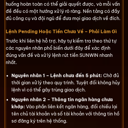
huống hoàn toàn có thể giải quyết được, và mỗi vấn
đề đều có một hướng xử lý rõ ràng. Nền tảng có đầy
đủ công cụ và đội ngũ để đưa mọi giao dịch về đích.
Lệnh Pending Hoặc Tiền Chưa Về – Phải Làm Gì
Trước khi liên hệ hỗ trợ, hãy tự kiểm tra theo thứ tự
các nguyên nhân phổ biến dưới đây để xác định
đúng vấn đề và xử lý lệnh rút tiền SUNWIN nhanh
nhất.
Nguyên nhân 1 – Lệnh chưa đến 5 phút:
Chờ đủ
thời gian xử lý theo quy trình. Tuyệt đối không hủy
lệnh vì có thể gây trùng giao dịch.
Nguyên nhân 2 – Thông tin ngân hàng chưa
khớp:
Vào phần liên kết ngân hàng, đối chiếu lại
tên chủ tài khoản và số tài khoản với thông tin hồ
sơ đăng ký trên hệ thống.