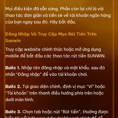
Mọi điều kiện đã sẵn sàng. Phần còn lại chỉ là vài
thao tác đơn giản và tiền sẽ về tài khoản ngân hàng
của bạn ngay sau đó. Hãy bắt đầu.
Đăng Nhập Và Truy Cập Mục Rút Tiền Trên
Sunwin
Truy cập website chính thức hoặc mở ứng dụng
mobile để bắt đầu các thao tác rút tiền SUNWIN.
Bước 1.
Nhập tên đăng nhập và mật khẩu, sau đó
nhấn “Đăng nhập” để vào tài khoản chơi.
Bước 2.
Tại giao diện chính, định vị mục “Ví” hoặc
“Tài khoản” trên thanh điều hướng phía trên hoặc
dưới màn hình.
Bước 3.
Chọn tab hoặc nút “Rút tiền”, thường được