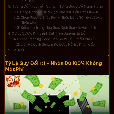
Rút Tiền
Hướng Dẫn Rút Tiền Sunwin Từng Bước Về Ngân Hàng
Đăng Nhập Và Truy Cập Mục Rút Tiền Trên Sunwin
Chọn Phương Thức Rút – Nhập Đúng Số Tiền Và Xác
Nhận Lệnh
Kiểm Tra Trạng Thái Giao Dịch Sau Khi Đặt Lệnh
Xử Lý Sự Cố Khi Lệnh Rút Tiền Sunwin Bị Lỗi
Lệnh Pending Hoặc Tiền Chưa Về – Phải Làm Gì
Liên Hệ Cskh Sunwin Để Được Hỗ Trợ Khẩn Cấp
Lời Kết
Tỷ Lệ Quy Đổi 1:1 – Nhận Đủ 100% Không
Mất Phí