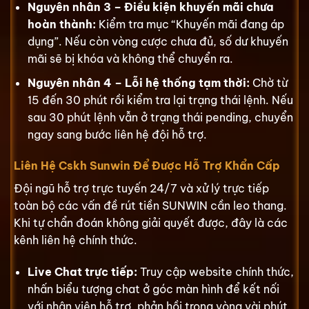
Nguyên nhân 3 – Điều kiện khuyến mãi chưa
hoàn thành:
Kiểm tra mục “Khuyến mãi đang áp
dụng”. Nếu còn vòng cược chưa đủ, số dư khuyến
mãi sẽ bị khóa và không thể chuyển ra.
Nguyên nhân 4 – Lỗi hệ thống tạm thời:
Chờ từ
15 đến 30 phút rồi kiểm tra lại trạng thái lệnh. Nếu
sau 30 phút lệnh vẫn ở trạng thái pending, chuyển
ngay sang bước liên hệ đội hỗ trợ.
Liên Hệ Cskh Sunwin Để Được Hỗ Trợ Khẩn Cấp
Đội ngũ hỗ trợ trực tuyến 24/7 và xử lý trực tiếp
toàn bộ các vấn đề rút tiền SUNWIN cần leo thang.
Khi tự chẩn đoán không giải quyết được, đây là các
kênh liên hệ chính thức.
Live Chat trực tiếp:
Truy cập website chính thức,
nhấn biểu tượng chat ở góc màn hình để kết nối
với nhân viên hỗ trợ, phản hồi trong vòng vài phút.