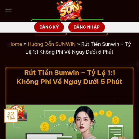
Bỏ
qua
nội
dung
ĐĂNG KÝ
ĐĂNG NHẬP
Home
»
Hướng Dẫn SUNWIN
»
Rút Tiền Sunwin – Tỷ
Lệ 1:1 Không Phí Về Ngay Dưới 5 Phút
Rút Tiền Sunwin – Tỷ Lệ 1:1
Không Phí Về Ngay Dưới 5 Phút
22
Th4