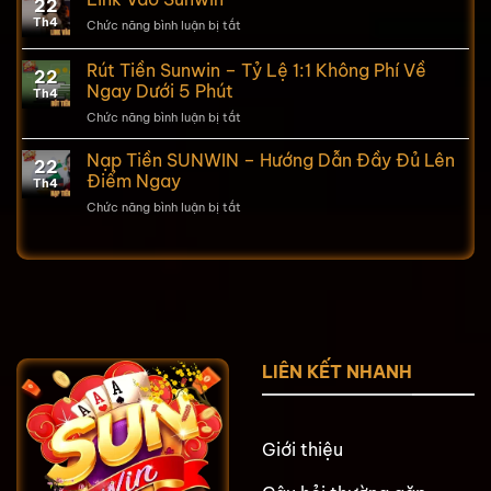
22
SUNWIN –
Và Xử
Th4
Chức năng bình luận bị tắt
ở
Hướng
Lý
Link
Dẫn
Lỗi
Vào
Rút Tiền Sunwin – Tỷ Lệ 1:1 Không Phí Về
3
22
Sunwin
Bước
Ngay Dưới 5 Phút
Th4
Cực
Chức năng bình luận bị tắt
ở
Nhanh
Rút
Có
Tiền
Nạp Tiền SUNWIN – Hướng Dẫn Đầy Đủ Lên
Tài
22
Sunwin
Điểm Ngay
Khoản
Th4
–
Chức năng bình luận bị tắt
ở
Tỷ
Nạp
Lệ
Tiền
1:1
SUNWIN –
Không
Hướng
Phí
Dẫn
Về
Đầy
Ngay
Đủ
Dưới
Lên
5
LIÊN KẾT NHANH
Điểm
Phút
Ngay
Giới thiệu