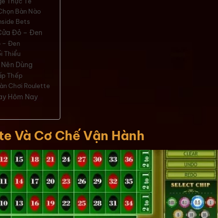
ge Thực Tế
 Chọn Bàn Nào
nside Bets
Cửa Đỏ – Đen
 – Đen
i Thiểu
g Nên Dùng
ấp Thếp
àn Chơi Roulette
gay Hôm Nay
te Và Cơ Chế Vận Hành