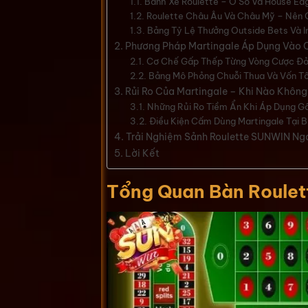
Bánh Xe Roulette – Ô Số Và House Ed
Roulette Châu Âu Và Châu Mỹ – Nên
Bảng Tỷ Lệ Thưởng Outside Bets Và I
Phương Pháp Martingale Áp Dụng Vào 
Cơ Chế Gấp Thếp Từng Vòng Cược Đỏ
Bảng Mô Phỏng Chuỗi Thua Và Vốn Tố
Rủi Ro Của Martingale – Khi Nào Khôn
Những Rủi Ro Tiềm Ẩn Khi Áp Dụng G
Điều Kiện Cấm Dùng Martingale Tại B
Trải Nghiệm Sảnh Roulette SUNWIN N
Lời Kết
Tổng Quan Bàn Roulet