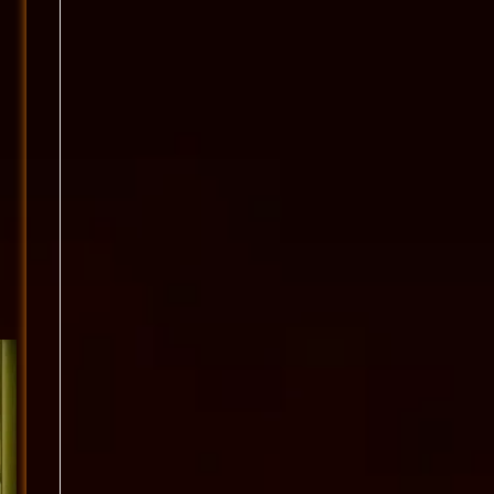
Lên
Điểm
Ngay