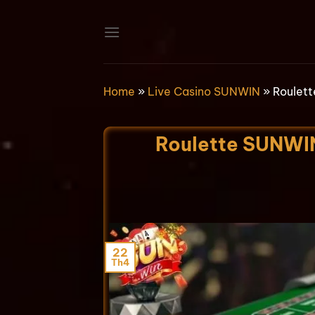
Bỏ
qua
nội
dung
Home
»
Live Casino SUNWIN
»
Roulett
Roulette SUNWIN
22
Th4