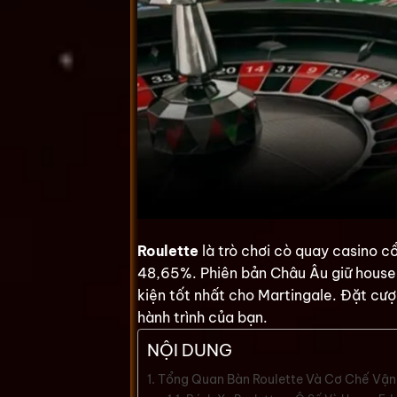
Roulette
là trò chơi cò quay casino 
48,65%. Phiên bản Châu Âu giữ house
kiện tốt nhất cho Martingale. Đặt cượ
hành trình của bạn.
NỘI DUNG
Tổng Quan Bàn Roulette Và Cơ Chế Vận