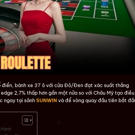
cổ điển, bánh xe 37 ô với cửa Đỏ/Đen đạt xác suất thắng
 edge 2,7% thấp hơn gần một nửa so với Châu Mỹ tạo điều
c ngay tại sảnh
SUNWIN
và để vòng quay đầu tiên bắt đầ
 Hành