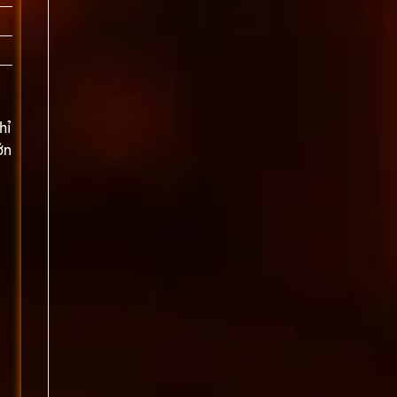
hỉ
ớn