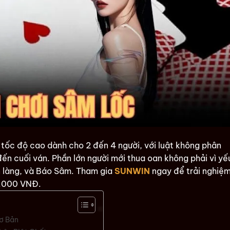
 tốc độ cao dành cho 2 đến 4 người, với luật không phân
đến cuối ván. Phần lớn người mới thua oan không phải vì yế
ền làng, và Báo Sâm. Tham gia
SUNWIN
ngay để trải nghiệ
1.000 VNĐ.
ơ Bản