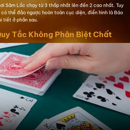
ơi Sâm Lốc chạy từ 3 thấp nhất lên đến 2 cao nhất. Tuy
t có thể đảo ngược hoàn toàn cục diện, điển hình là Báo
 tiết ở phần sau.
Quy Tắc Không Phân Biệt Chất