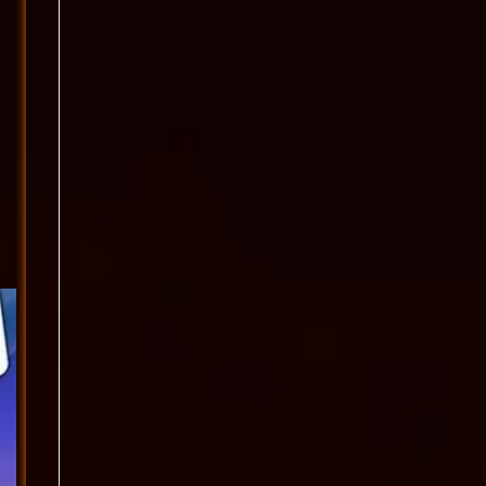
Lên
Điểm
Ngay