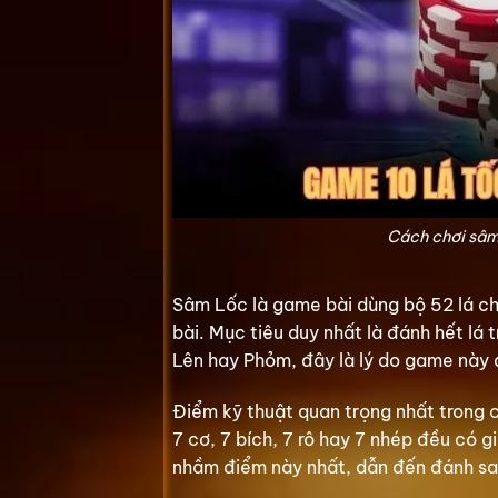
Cách chơi sâm 
Sâm Lốc là game bài dùng bộ 52 lá ch
bài. Mục tiêu duy nhất là đánh hết lá 
Lên hay Phỏm, đây là lý do game này đ
Điểm kỹ thuật quan trọng nhất trong c
7 cơ, 7 bích, 7 rô hay 7 nhép đều có 
nhầm điểm này nhất, dẫn đến đánh sai