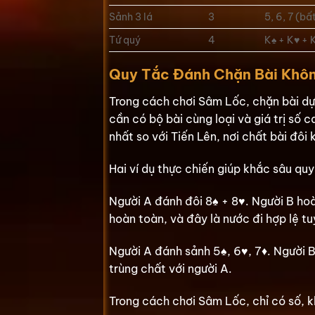
Sảnh 3 lá
3
5, 6, 7 (bấ
Tứ quý
4
K♠ + K♥ + 
Quy Tắc Đánh Chặn Bài Khôn
Trong cách chơi Sâm Lốc, chặn bài dựa
cần có bộ bài cùng loại và giá trị số 
nhất so với Tiến Lên, nơi chất bài đôi 
Hai ví dụ thực chiến giúp khắc sâu quy
Người A đánh đôi 8♠ + 8♥. Người B ho
hoàn toàn, và đây là nước đi hợp lệ tu
Người A đánh sảnh 5♠, 6♥, 7♦. Người 
trùng chất với người A.
Trong cách chơi Sâm Lốc, chỉ có số, 