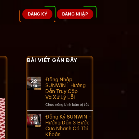
ĐĂNG KÝ
ĐĂNG NHẬP
BÀI VIẾT GẦN ĐÂY
Đăng Nhập
22
SUNWIN | Hướng
Th4
Dẫn Truy Cập
Và Xử Lý Lỗi
Chức năng bình luận bị tắt
ở
Đăng
Nhập
Đăng Ký SUNWIN –
22
SUNWIN |
Hướng Dẫn 3 Bước
Th4
Hướng
Cực Nhanh Có Tài
Dẫn
Khoản
Truy