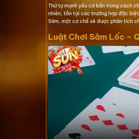
Thứ tự mạnh yếu cơ bản trong cách ch
nhiên, tồn tại các trường hợp đặc biệ
Sâm, một cơ chế sẽ được phân tích chi
Luật Chơi Sâm Lốc – 