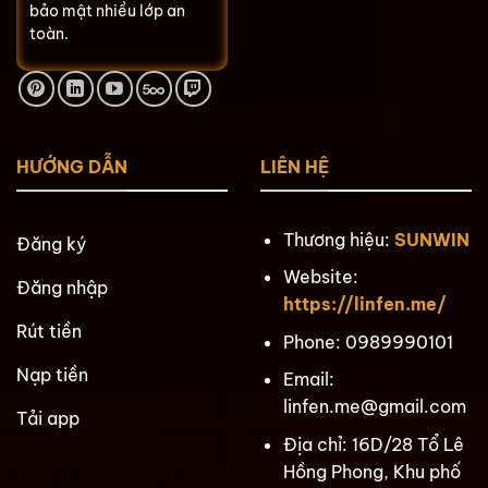
bảo mật nhiều lớp an
toàn.
HƯỚNG DẪN
LIÊN HỆ
Thương hiệu:
SUNWIN
Đăng ký
Website:
Đăng nhập
https://linfen.me/
Rút tiền
Phone:
0989990101
Nạp tiền
Email:
linfen.me@gmail.com
Tải app
Địa chỉ:
16D/28 Tổ Lê
Hồng Phong, Khu phố