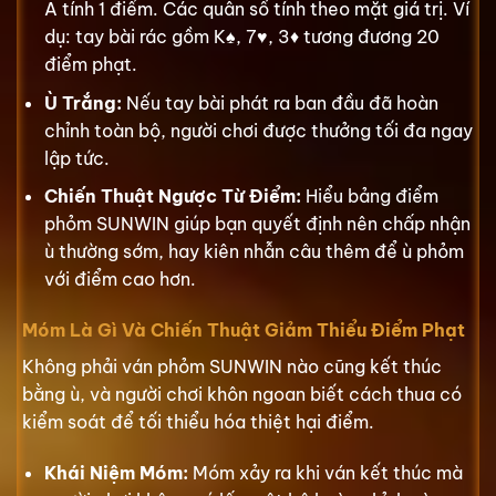
A tính 1 điểm. Các quân số tính theo mặt giá trị. Ví
dụ: tay bài rác gồm K♠, 7♥, 3♦ tương đương 20
điểm phạt.
Ù Trắng:
Nếu tay bài phát ra ban đầu đã hoàn
chỉnh toàn bộ, người chơi được thưởng tối đa ngay
lập tức.
Chiến Thuật Ngược Từ Điểm:
Hiểu bảng điểm
phỏm SUNWIN giúp bạn quyết định nên chấp nhận
ù thường sớm, hay kiên nhẫn câu thêm để ù phỏm
với điểm cao hơn.
Móm Là Gì Và Chiến Thuật Giảm Thiểu Điểm Phạt
Không phải ván phỏm SUNWIN nào cũng kết thúc
bằng ù, và người chơi khôn ngoan biết cách thua có
kiểm soát để tối thiểu hóa thiệt hại điểm.
Khái Niệm Móm:
Móm xảy ra khi ván kết thúc mà