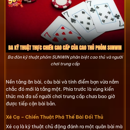
Ba đòn kỹ thuật phỏm SUNWIN phân biệt cao thủ và người
chơi trung cấp
Nền tảng ăn bài, câu bài và tính điểm bạn vừa nắm
chắc đó mới là tầng một. Phía trước là vùng kiến
thức mà đa số người chơi trung cấp chưa bao giờ
được tiếp cận bài bản.
Xé Cạ – Chiến Thuật Phá Thế Bài Đối Thủ
Xé cạ là kỹ thuật chủ động đánh ra một quân bài mà