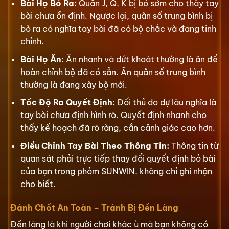
Bài Họ Bỏ Ra:
Quân J, Q, K bị bỏ sớm cho thấy tay
bài chưa ổn định. Ngược lại, quân số trung bình bị
bỏ ra có nghĩa tay bài đã có bộ chắc và đang tinh
chỉnh.
Bài Họ Ăn:
Ăn nhanh và dứt khoát thường là ăn để
hoàn chỉnh bộ đã có sẵn. Ăn quân số trung bình
thường là đang xây bộ mới.
Tốc Độ Ra Quyết Định:
Đối thủ do dự lâu nghĩa là
tay bài chưa định hình rõ. Quyết định nhanh cho
thấy kế hoạch đã rõ ràng, cần cảnh giác cao hơn.
Điều Chỉnh Tay Bài Theo Thông Tin:
Thông tin từ
quan sát phải trực tiếp thay đổi quyết định bỏ bài
của bạn trong phỏm SUNWIN, không chỉ ghi nhận
cho biết.
Đánh Chốt An Toàn – Tránh Bị Đền Làng
Đền làng là khi người chơi khác ù mà bạn không có