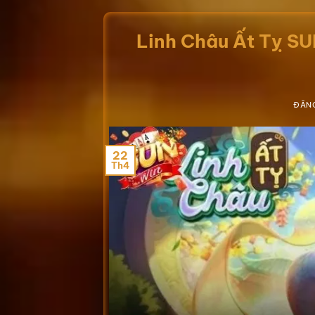
Linh Châu Ất Tỵ S
ĐĂN
22
Th4