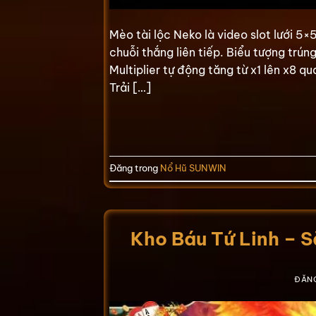
Mèo tài lộc Neko là video slot lưới 5
chuỗi thắng liên tiếp. Biểu tượng trún
Multiplier tự động tăng từ x1 lên x8 
Trải […]
Đăng trong
Nổ Hũ SUNWIN
Kho Báu Tứ Linh – 
ĐĂN