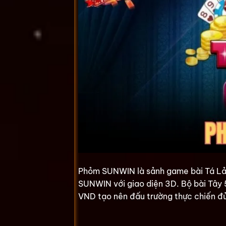
Phỏm SUNWIN là sảnh game bài Tá Lả 
SUNWIN với giao diện 3D. Bộ bài Tây 
VND tạo nên đấu trường thực chiến đ