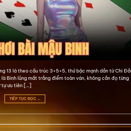
úng 13 lá theo cấu trúc 3+5+5, thứ bậc mạnh dần từ Chi Đầ
 là Binh lủng mất trắng điểm toàn ván, không cần đọ từng
 tự ưu tiên […]
TIẾP TỤC ĐỌC
→