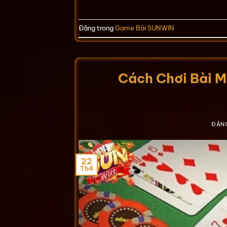
Đăng trong
Game Bài SUNWIN
Cách Chơi Bài M
ĐĂN
22
Th4