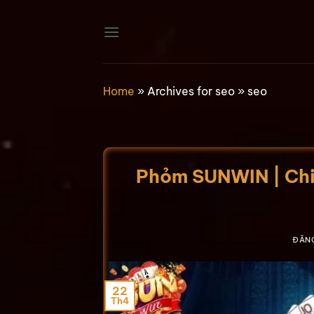
Bỏ
qua
nội
dung
Home
»
Archives for seo
»
seo
Phỏm SUNWIN | Chi
ĐĂN
22
Th4