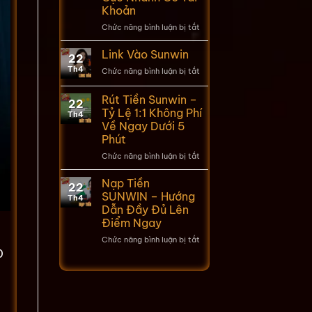
Dẫn
Khoản
Truy
Cập
Chức năng bình luận bị tắt
ở
Và Xử
Đăng
Lý
Ký
Link Vào Sunwin
22
Lỗi
SUNWIN –
Th4
Chức năng bình luận bị tắt
ở
Hướng
Link
Dẫn
Vào
Rút Tiền Sunwin –
3
22
Sunwin
Bước
Tỷ Lệ 1:1 Không Phí
Th4
Cực
Về Ngay Dưới 5
Nhanh
Phút
Có
Chức năng bình luận bị tắt
ở
Tài
Rút
Khoản
Tiền
Nạp Tiền
22
Sunwin
SUNWIN – Hướng
Th4
–
Dẫn Đầy Đủ Lên
Tỷ
Điểm Ngay
Lệ
1:1
Chức năng bình luận bị tắt
ở
Không
0
Nạp
Phí
Tiền
Về
SUNWIN –
Ngay
Hướng
Dưới
Dẫn
5
Đầy