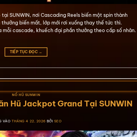
×5 tại SUNWIN, nơi Cascading Reels biến một spin thành
g thưởng biến mất, lớp mới rơi xuống thay thế tức thì.
qua mỗi cascade, khuếch đại phần thưởng theo cấp số nhân.
TIẾP TỤC ĐỌC
→
NỔ HŨ SUNWIN
Săn Hũ Jackpot Grand Tại SUNWIN
G VÀO
THÁNG 4 22, 2026
BỞI
SEO