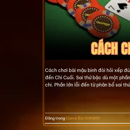
Cách chơi bài mậu binh đòi hỏi xếp đ
đến Chi Cuối. Sai thứ bậc dù một phần
chi. Phần lớn lỗi đến từ phân bổ sai thứ
Đăng trong
Game Bài SUNWIN