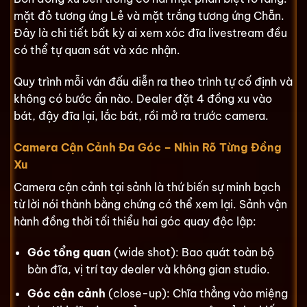
mặt đỏ tương ứng Lẻ và mặt trắng tương ứng Chẵn.
Đây là chi tiết bất kỳ ai xem xóc đĩa livestream đều
có thể tự quan sát và xác nhận.
Quy trình mỗi ván đấu diễn ra theo trình tự cố định và
không có bước ẩn nào. Dealer đặt 4 đồng xu vào
bát, đậy đĩa lại, lắc bát, rồi mở ra trước camera.
Camera Cận Cảnh Đa Góc – Nhìn Rõ Từng Đồng
Xu
Camera cận cảnh tại sảnh là thứ biến sự minh bạch
từ lời nói thành bằng chứng có thể xem lại. Sảnh vận
hành đồng thời tối thiểu hai góc quay độc lập:
Góc tổng quan
(wide shot): Bao quát toàn bộ
bàn đĩa, vị trí tay dealer và không gian studio.
Góc cận cảnh
(close-up): Chĩa thẳng vào miệng