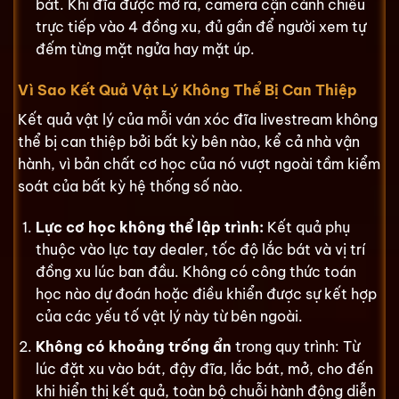
bát. Khi đĩa được mở ra, camera cận cảnh chiếu
trực tiếp vào 4 đồng xu, đủ gần để người xem tự
đếm từng mặt ngửa hay mặt úp.
Vì Sao Kết Quả Vật Lý Không Thể Bị Can Thiệp
Kết quả vật lý của mỗi ván xóc đĩa livestream không
thể bị can thiệp bởi bất kỳ bên nào, kể cả nhà vận
hành, vì bản chất cơ học của nó vượt ngoài tầm kiểm
soát của bất kỳ hệ thống số nào.
Lực cơ học không thể lập trình:
Kết quả phụ
thuộc vào lực tay dealer, tốc độ lắc bát và vị trí
đồng xu lúc ban đầu. Không có công thức toán
học nào dự đoán hoặc điều khiển được sự kết hợp
của các yếu tố vật lý này từ bên ngoài.
Không có khoảng trống ẩn
trong quy trình: Từ
lúc đặt xu vào bát, đậy đĩa, lắc bát, mở, cho đến
khi hiển thị kết quả, toàn bộ chuỗi hành động diễn