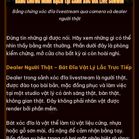
Bằng chứng xóc đĩa livestream qua camera và dealer
người thật
Đừng tin những gì được nói. Hãy xem những gì có thể
nhìn thấy bằng mắt thường. Phần dưới đây là phòng
kiểm chứng, mở cửa cho bất kỳ ai còn hoài nghi.
Dealer Người Thật – Bát Đĩa Vật Lý Lắc Trực Tiếp
Dealer trong sảnh xóc đĩa livestream là người thật,
được đào tạo bài bản, mặc đồng phục và làm việc
tại một studio vật lý có ánh sáng thật, bàn thật,
không gian thật. Đây không phải nhân vật được
render bởi phần mềm.
Bát xóc đĩa là vật thể làm từ vật liệu cứng, nhựa
hoặc gỗ sơn mài, đủ nặng để cảm nhận bằng tay.
Bốn đồng xu bên trong có hai mặt phân biệt rõ ràng: