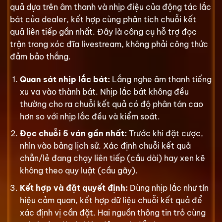
quả dựa trên âm thanh và nhịp điệu của động tác lắc
bát của dealer, kết hợp cùng phân tích chuỗi kết
quả liên tiếp gần nhất. Đây là công cụ hỗ trợ đọc
trận trong xóc đĩa livestream, không phải công thức
đảm bảo thắng.
Quan sát nhịp lắc bát:
Lắng nghe âm thanh tiếng
xu va vào thành bát. Nhịp lắc bát không đều
thường cho ra chuỗi kết quả có độ phân tán cao
hơn so với nhịp lắc đều và kiểm soát.
Đọc chuỗi 5 ván gần nhất:
Trước khi đặt cược,
nhìn vào bảng lịch sử. Xác định chuỗi kết quả
chẵn/lẻ đang chạy liên tiếp (cầu dài) hay xen kẽ
không theo quy luật (cầu gãy).
Kết hợp và đặt quyết định:
Dùng nhịp lắc như tín
hiệu cảm quan, kết hợp dữ liệu chuỗi kết quả để
xác định vị cần đặt. Hai nguồn thông tin trỏ cùng