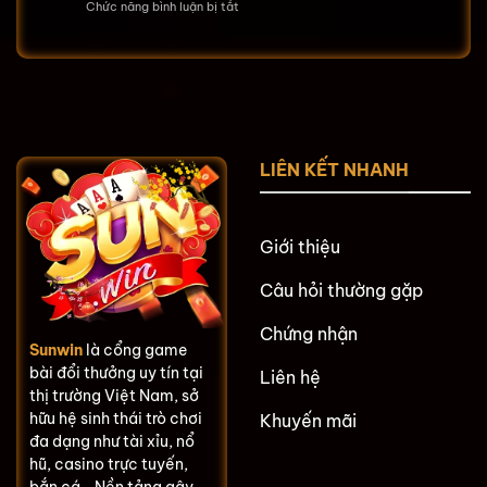
Chức năng bình luận bị tắt
ở
Tỷ
Nạp
Lệ
Tiền
1:1
SUNWIN –
Không
Hướng
Phí
Dẫn
Về
Đầy
Ngay
Đủ
Dưới
Lên
5
LIÊN KẾT NHANH
Điểm
Phút
Ngay
Giới thiệu
Câu hỏi thường gặp
Chứng nhận
Sunwin
là cổng game
bài đổi thưởng uy tín tại
Liên hệ
thị trường Việt Nam, sở
hữu hệ sinh thái trò chơi
Khuyến mãi
đa dạng như tài xỉu, nổ
hũ, casino trực tuyến,