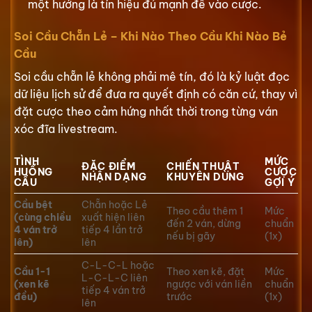
một hướng là tín hiệu đủ mạnh để vào cược.
Soi Cầu Chẵn Lẻ – Khi Nào Theo Cầu Khi Nào Bẻ
Cầu
Soi cầu chẵn lẻ không phải mê tín, đó là kỷ luật đọc
dữ liệu lịch sử để đưa ra quyết định có căn cứ, thay vì
đặt cược theo cảm hứng nhất thời trong từng ván
xóc đĩa livestream.
TÌNH
MỨC
ĐẶC ĐIỂM
CHIẾN THUẬT
HUỐNG
CƯỢC
NHẬN DẠNG
KHUYÊN DÙNG
CẦU
GỢI Ý
Cầu bệt
Chẵn hoặc Lẻ
Theo cầu thêm 1
Mức
(cùng chiều
xuất hiện liên
đến 2 ván, dừng
chuẩn
4 ván trở
tiếp 4 lần trở
nếu bị gãy
(1x)
lên)
lên
C-L-C-L hoặc
Cầu 1-1
Theo xen kẽ, đặt
Mức
L-C-L-C liên
(xen kẽ
ngược với ván liền
chuẩn
tiếp 4 ván trở
đều)
trước
(1x)
lên