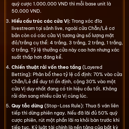
quỹ cược 1.000.000 VND thì mỗi base unit là
50.000 VND.
Hiểu cấu trúc các cửa Vị:
Trong xóc đĩa
livestream tại sảnh live, ngoài cửa Chẵn/Lẻ cơ
bản còn có các cửa Vị tương ứng số lượng mặt
đỏ/trắng cụ thể: 4 trắng, 3 trắng, 2 trắng, 1 trắng,
0 trắng. Tỷ lệ thưởng cửa này cao hơn nhưng xác
suất thấp hơn đáng kể.
Chiến thuật rải vốn theo tầng
(Layered
Betting): Phân bổ theo tỷ lệ cố định: 70% vào cửa
Chẵn/Lẻ để duy trì ổn định, cộng 30% vào một
cửa Vị duy nhất đang có tín hiệu cầu tốt. Không
rải dàn sang nhiều cửa Vị cùng lúc.
Quy tắc dừng
(Stop-Loss Rule): Thua 5 ván liên
tiếp thì dừng phiên ngay. Nếu đã lãi đủ 50% quỹ
cược phiên, rút một phần lãi ra khỏi bàn trước khi
tiếp tục. Kỷ luật tài chính là nền tảng của bất kỳ