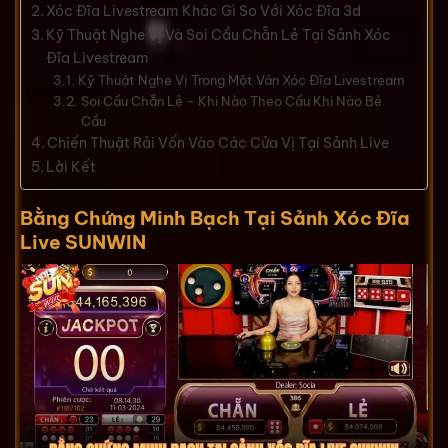
Xóc Đĩa Livestream Khác Gì So Với Xóc Đĩa 3d
Kỹ Thuật Nghe Vị Và Soi Cầu Chẵn Lẻ Tại Sảnh Xóc
Đĩa Livestream
Kỹ Thuật Nghe Vị Trong Một Ván Xóc Đĩa Livestream
Soi Cầu Chẵn Lẻ – Khi Nào Theo Cầu Khi Nào Bẻ
Cầu
Chiến Thuật Rải Vốn Vào Các Cửa Vị Tại Sảnh Live
Lời Kết
Bằng Chứng Minh Bạch Tại Sảnh Xóc Đĩa
Live SUNWIN