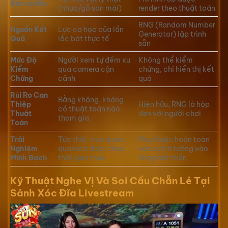
Bát và Đĩa
(nhựa/gỗ sơn mài)
render theo thuật toán
RNG (Random Number
Nguồn Kết
Lực cơ học của lần
Generator) lập trình
Quả
lắc bát thực tế
sẵn
Mức Độ
Người xem tự đếm xu
Không thể kiểm
Kiểm
qua camera cận
chứng, chỉ hiển thị kết
Chứng
cảnh
quả
Rủi Ro Can
Bằng không, không
Thiệp
Hiện hữu, RNG là hộp
có thuật toán nào
Thuật
đen với người chơi
tham gia
Toán
Trải
Tức thời, trực quan,
Phụ thuộc hoàn toàn
Nghiệm
quan sát được theo
vào sự tin tưởng vào
Minh Bạch
thời gian thực
nhà phát triển
Kỹ Thuật Nghe Vị Và Soi Cầu Chẵn Lẻ Tại
Sảnh Xóc Đĩa Livestream