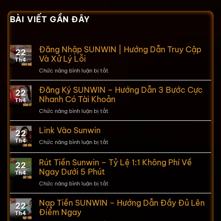
BÀI VIẾT GẦN ĐÂY
Đăng Nhập SUNWIN | Hướng Dẫn Truy Cập
22
Và Xử Lý Lỗi
Th4
Chức năng bình luận bị tắt
ở
Đăng
Nhập
Đăng Ký SUNWIN – Hướng Dẫn 3 Bước Cực
22
SUNWIN |
Nhanh Có Tài Khoản
Th4
Hướng
Chức năng bình luận bị tắt
ở
Dẫn
Đăng
Truy
Ký
Link Vào Sunwin
Cập
22
SUNWIN –
Và Xử
Th4
Chức năng bình luận bị tắt
ở
Hướng
Lý
Link
Dẫn
Lỗi
Vào
Rút Tiền Sunwin – Tỷ Lệ 1:1 Không Phí Về
3
22
Sunwin
Bước
Ngay Dưới 5 Phút
Th4
Cực
Chức năng bình luận bị tắt
ở
Nhanh
Rút
Có
Tiền
Nạp Tiền SUNWIN – Hướng Dẫn Đầy Đủ Lên
Tài
22
Sunwin
Điểm Ngay
Khoản
Th4
–