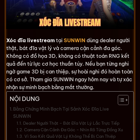
Xóc đĩa livestream
tại
SUNWIN
dùng dealer người
thật, bát đĩa vật lý và camera cận cảnh đa góc.
Không có đồ họa 3D, không có thuật toán RNG kết
quả đến từ lực cơ học thuần túy. Nếu bạn từng nghi
ngờ game 3D bị can thiệp, sự hoài nghi đó hoàn toàn
có cơ sở. Tham gia SUNWIN ngay hôm nay và tự xác
nhận sự minh bạch bằng mắt thường.
NỘI DUNG
Bằng Chứng Minh Bạch Tại Sảnh Xóc Đĩa Live
SUNWIN
Dealer Người Thật – Bát Đĩa Vật Lý Lắc Trực Tiếp
Camera Cận Cảnh Đa Góc – Nhìn Rõ Từng Đồng Xu
Vì Sao Kết Quả Vật Lý Không Thể Bị Can Thiệp