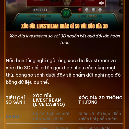
Xóc đĩa livestream so với 3D nguồn kết quả đối lập hoàn
toàn
Nếu bạn từng nghi ngờ rằng xóc đĩa livestream và
xóc đĩa 3D chỉ là tên gọi khác nhau của cùng một
thứ, bảng so sánh dưới đây sẽ chấm dứt nghi ngờ đó
bằng dữ liệu cụ thể.
XÓC ĐĨA
TIÊU CHÍ
XÓC ĐĨA 3D THÔNG
LIVESTREAM
SO SÁNH
THƯỜNG
(LIVE CASINO)
Người thật, có mặt
Nhân vật đồ họa, điều
Dealer
tại studio vật lý
khiển bởi phần mềm
Vật thể vật lý thật
Mô hình 3D được