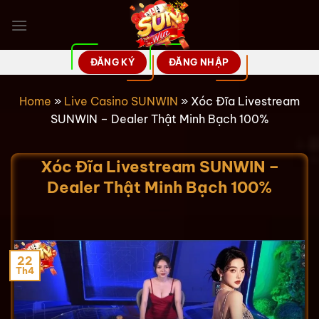
Bỏ
qua
nội
dung
ĐĂNG KÝ
ĐĂNG NHẬP
Home
»
Live Casino SUNWIN
»
Xóc Đĩa Livestream
SUNWIN – Dealer Thật Minh Bạch 100%
Xóc Đĩa Livestream SUNWIN –
Dealer Thật Minh Bạch 100%
22
Th4