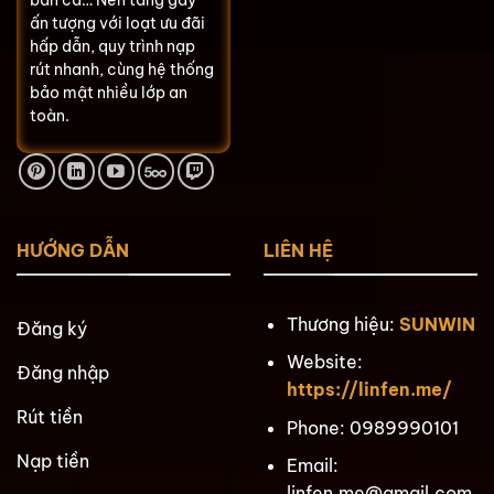
bắn cá… Nền tảng gây
ấn tượng với loạt ưu đãi
hấp dẫn, quy trình nạp
rút nhanh, cùng hệ thống
bảo mật nhiều lớp an
toàn.
HƯỚNG DẪN
LIÊN HỆ
Thương hiệu:
SUNWIN
Đăng ký
Website:
Đăng nhập
https://linfen.me/
Rút tiền
Phone:
0989990101
Nạp tiền
Email:
linfen.me@gmail.com