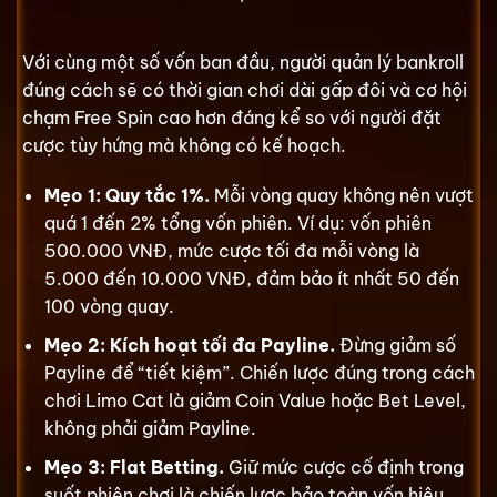
Với cùng một số vốn ban đầu, người quản lý bankroll
đúng cách sẽ có thời gian chơi dài gấp đôi và cơ hội
chạm Free Spin cao hơn đáng kể so với người đặt
cược tùy hứng mà không có kế hoạch.
Mẹo 1: Quy tắc 1%.
Mỗi vòng quay không nên vượt
quá 1 đến 2% tổng vốn phiên. Ví dụ: vốn phiên
500.000 VNĐ, mức cược tối đa mỗi vòng là
5.000 đến 10.000 VNĐ, đảm bảo ít nhất 50 đến
100 vòng quay.
Mẹo 2: Kích hoạt tối đa Payline.
Đừng giảm số
Payline để “tiết kiệm”. Chiến lược đúng trong cách
chơi Limo Cat là giảm Coin Value hoặc Bet Level,
không phải giảm Payline.
Mẹo 3: Flat Betting.
Giữ mức cược cố định trong
suốt phiên chơi là chiến lược bảo toàn vốn hiệu