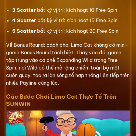
3 Scatter
bất kỳ vị trí: kích hoạt 10 Free Spin
4 Scatter
bất kỳ vị trí: kích hoạt 15 Free Spin
5 Scatter
bất kỳ vị trí: kích hoạt 20 Free Spin
Về Bonus Round: cách chơi Limo Cat không có mini-
game Bonus Round tách biệt. Thay vào đó, game
tập trung vào cơ chế Expanding Wild trong Free
Spin, nơi Wild có thể mở rộng chiếm toàn bộ một
cuộn quay, tạo ra làn sóng tổ hợp thắng liên tiếp trên
nhiều Payline cùng lúc.
Các Bước Chơi Limo Cat Thực Tế Trên
SUNWIN