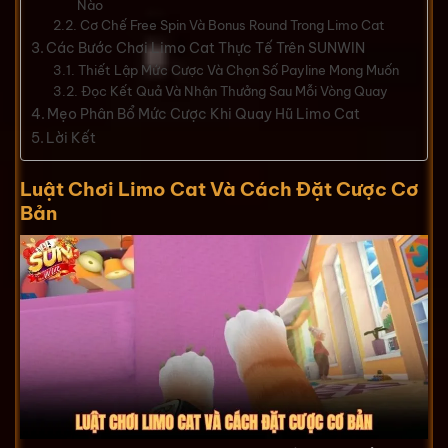
Nào
Cơ Chế Free Spin Và Bonus Round Trong Limo Cat
Các Bước Chơi Limo Cat Thực Tế Trên SUNWIN
Thiết Lập Mức Cược Và Chọn Số Payline Mong Muốn
Đọc Kết Quả Và Nhận Thưởng Sau Mỗi Vòng Quay
Mẹo Phân Bổ Mức Cược Khi Quay Hũ Limo Cat
Lời Kết
Luật Chơi Limo Cat Và Cách Đặt Cược Cơ
Bản