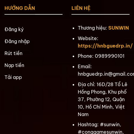
HƯỚNG DẪN
LIÊN HỆ
Thương hiệu:
SUNWIN
Đăng ký
Website:
Đăng nhập
https://hnbguedrp.in/
Rút tiền
Phone:
0989990101
Nạp tiền
Email:
hnbguedrp.in@gmail.c
Tải app
Địa chỉ:
16D/28 Tổ Lê
Hồng Phong, Khu phố
37, Phường 12, Quận
10, Hồ Chí Minh, Việt
Nam
Hashtag:
#sunwin,
#conggamesunwin,