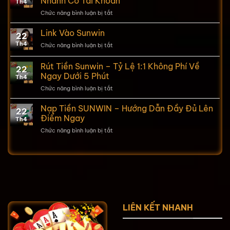
Nhanh Có Tài Khoản
Th4
Hướng
Chức năng bình luận bị tắt
ở
Dẫn
Đăng
Truy
Ký
Link Vào Sunwin
Cập
22
SUNWIN –
Và Xử
Th4
Chức năng bình luận bị tắt
ở
Hướng
Lý
Link
Dẫn
Lỗi
Vào
Rút Tiền Sunwin – Tỷ Lệ 1:1 Không Phí Về
3
22
Sunwin
Bước
Ngay Dưới 5 Phút
Th4
Cực
Chức năng bình luận bị tắt
ở
Nhanh
Rút
Có
Tiền
Nạp Tiền SUNWIN – Hướng Dẫn Đầy Đủ Lên
Tài
22
Sunwin
Điểm Ngay
Khoản
Th4
–
Chức năng bình luận bị tắt
ở
Tỷ
Nạp
Lệ
Tiền
1:1
SUNWIN –
Không
Hướng
Phí
Dẫn
Về
Đầy
Ngay
Đủ
Dưới
Lên
5
LIÊN KẾT NHANH
Điểm
Phút
Ngay