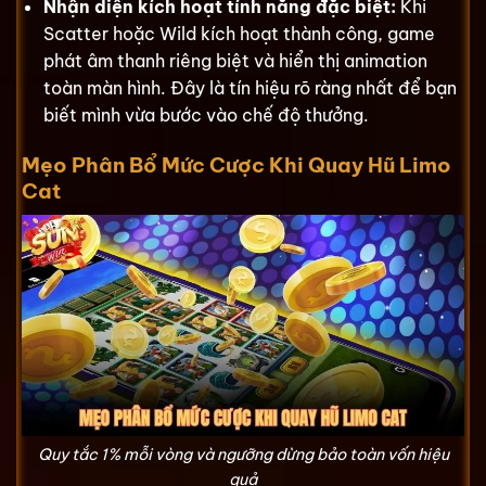
Nhận diện kích hoạt tính năng đặc biệt:
Khi
Scatter hoặc Wild kích hoạt thành công, game
phát âm thanh riêng biệt và hiển thị animation
toàn màn hình. Đây là tín hiệu rõ ràng nhất để bạn
biết mình vừa bước vào chế độ thưởng.
Mẹo Phân Bổ Mức Cược Khi Quay Hũ Limo
Cat
Quy tắc 1% mỗi vòng và ngưỡng dừng bảo toàn vốn hiệu
quả